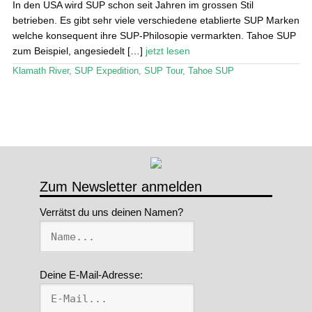
In den USA wird SUP schon seit Jahren im grossen Stil
betrieben. Es gibt sehr viele verschiedene etablierte SUP Marken
Stand Up Magazin TV
welche konsequent ihre SUP-Philosopie vermarkten. Tahoe SUP
zum Beispiel, angesiedelt […]
jetzt lesen
SPOT FINDER
Klamath River
,
SUP Expedition
,
SUP Tour
,
Tahoe SUP
Mein Konto
Zum Newsletter anmelden
Verrätst du uns deinen Namen?
Deine E-Mail-Adresse: