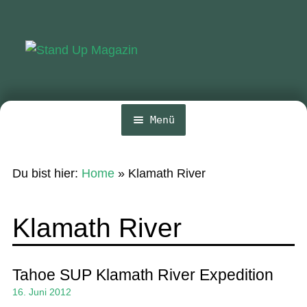
Zur
Zum
Navigation
Inhalt
springen
springen
Menü
Home
Du bist hier:
Home
»
Klamath River
News
Wing und Foil
Klamath River
SUP-Events
Ratgeber
Tahoe SUP Klamath River Expedition
16. Juni 2012
Das Magazin