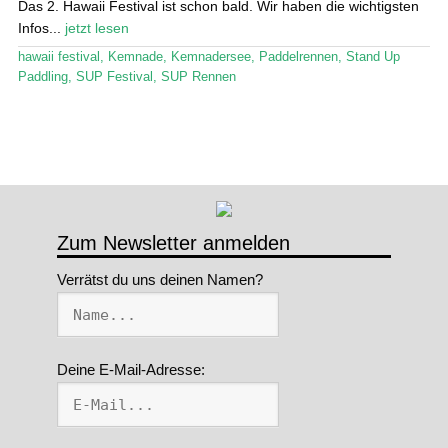
Das 2. Hawaii Festival ist schon bald. Wir haben die wichtigsten
Infos...
jetzt lesen
Stand Up Magazin TV
hawaii festival
,
Kemnade
,
Kemnadersee
,
Paddelrennen
,
Stand Up
SPOT FINDER
Paddling
,
SUP Festival
,
SUP Rennen
Mein Konto
Zum Newsletter anmelden
Verrätst du uns deinen Namen?
Deine E-Mail-Adresse: