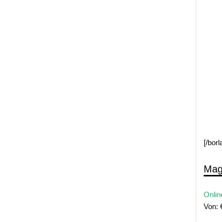
[/bor
Mag
Onlin
Von: