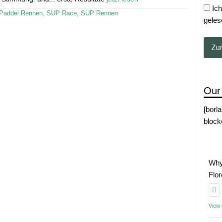
Ich
Paddel Rennen
,
SUP Race
,
SUP Rennen
geles
Our
[borl
block
Why
Flo
View