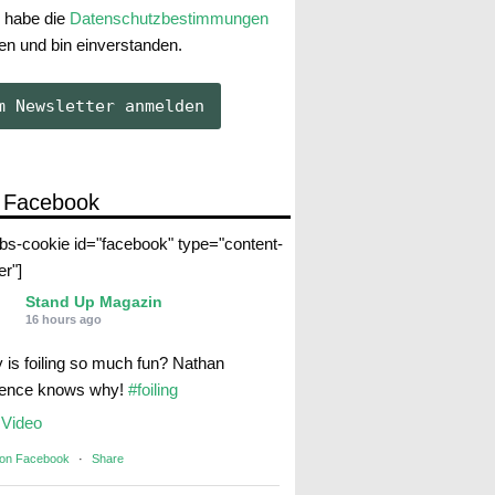
 habe die
Datenschutzbestimmungen
en und bin einverstanden.
 Facebook
abs-cookie id="facebook" type="content-
er"]
Stand Up Magazin
16 hours ago
 is foiling so much fun? Nathan
rence knows why!
#foiling
Video
 on Facebook
·
Share