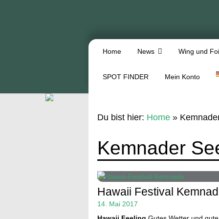
Home
News
Wing und Foi
SPOT FINDER
Mein Konto
Du bist hier:
Home
»
Kemnader
Kemnader Se
Hawaii Festival Kemnad
14. Mai 2017
Hawaii Feeling
Gutes Wetter und gute 