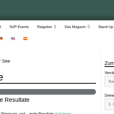
l
SUP-Events
Ratgeber
Das Magazin
Stand Up
 See
Zum
Verrä
e
Deine
e Resultate
Stimmung. und... erste Resultate
jetzt lesen