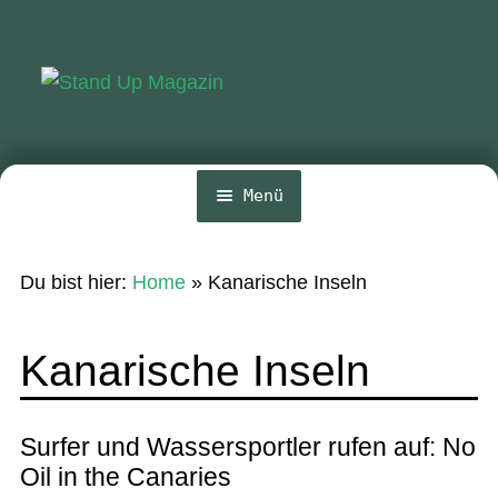
Zur
Zum
Navigation
Inhalt
springen
springen
Menü
Home
Du bist hier:
Home
»
Kanarische Inseln
News
Wing und Foil
Kanarische Inseln
SUP-Events
Ratgeber
Surfer und Wassersportler rufen auf: No
Oil in the Canaries
Das Magazin