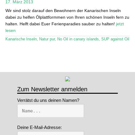
17. März 2013
Stand Up Magazin TV
Wir sind stolz darauf den Bewohnern der Kanarischen Inseln
dabei zu helfen Ölplattformmen von Ihren schönen Inseln fern zu
SPOT FINDER
halten. Helft dabei Euer Ferienparadies sauber zu halten!
jetzt
lesen
Mein Konto
Kanarische Inseln
,
Natur pur
,
No Oil in canary islands
,
SUP against Oil
Zum Newsletter anmelden
Verrätst du uns deinen Namen?
Deine E-Mail-Adresse: