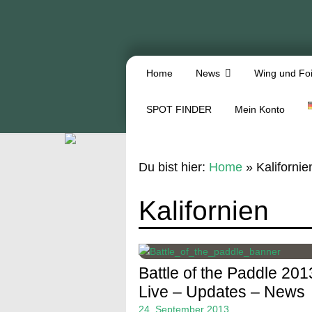
Home
News
Wing und Foi
SPOT FINDER
Mein Konto
Du bist hier:
Home
»
Kalifornie
Kalifornien
Battle of the Paddle 201
Live – Updates – News
24. September 2013