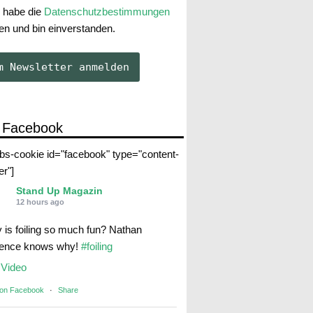
 habe die
Datenschutzbestimmungen
en und bin einverstanden.
 Facebook
abs-cookie id="facebook" type="content-
er"]
Stand Up Magazin
12 hours ago
 is foiling so much fun? Nathan
rence knows why!
#foiling
Video
 on Facebook
·
Share