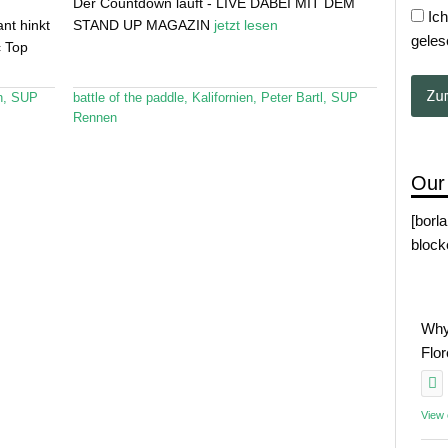
Der Countdown läuft - LIVE DABEI MIT DEM
Ich
nt hinkt
STAND UP MAGAZIN
jetzt lesen
geles
c Top
n
,
SUP
battle of the paddle
,
Kalifornien
,
Peter Bartl
,
SUP
Rennen
Our
[borl
block
Why
Flo
View