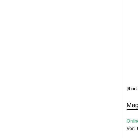
[/bor
Mag
Onlin
Von: