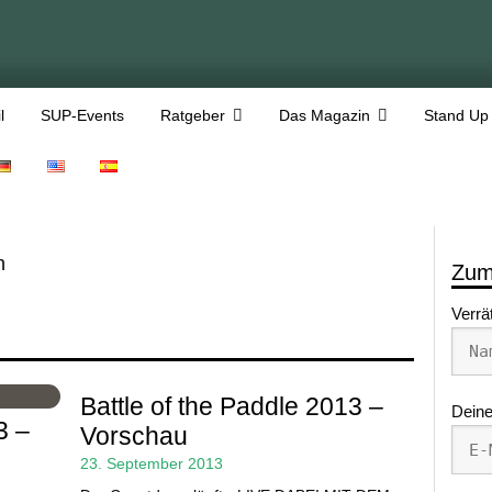
l
SUP-Events
Ratgeber
Das Magazin
Stand Up
n
Zum
Verrä
Battle of the Paddle 2013 –
Deine
3 –
Vorschau
23. September 2013