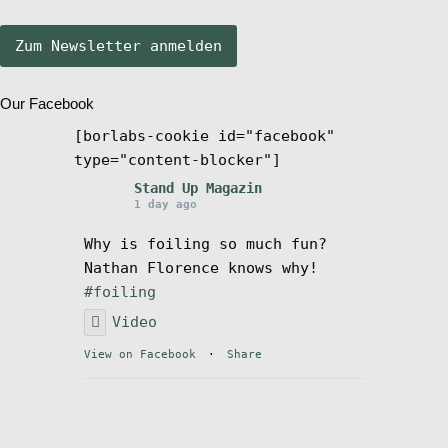
Stand Up Magazin TV
Our Facebook
SPOT FINDER
[borlabs-cookie id="facebook"
type="content-blocker"]
Mein Konto
Stand Up Magazin
1 day ago
Why is foiling so much fun?
Nathan Florence knows why!
#foiling
Video
View on Facebook
·
Share