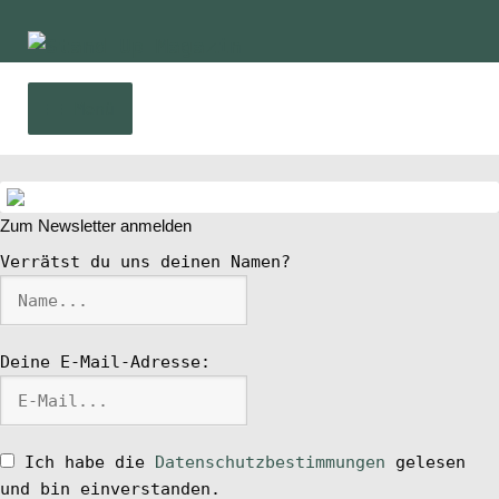
Zur
Zum
Navigation
Inhalt
springen
springen
Menü
Home
Zum Newsletter anmelden
News
Verrätst du uns deinen Namen?
Wing und Foil
Deine E-Mail-Adresse:
SUP-Events
Ratgeber
Ich habe die
Datenschutzbestimmungen
gelesen
und bin einverstanden.
Das Magazin