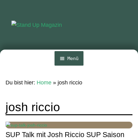
Zur
Zum
Navigation
Inhalt
springen
springen
Menü
Home
Du bist hier:
Home
»
josh riccio
News
Wing und Foil
josh riccio
SUP-Events
Ratgeber
SUP Talk mit Josh Riccio SUP Saison