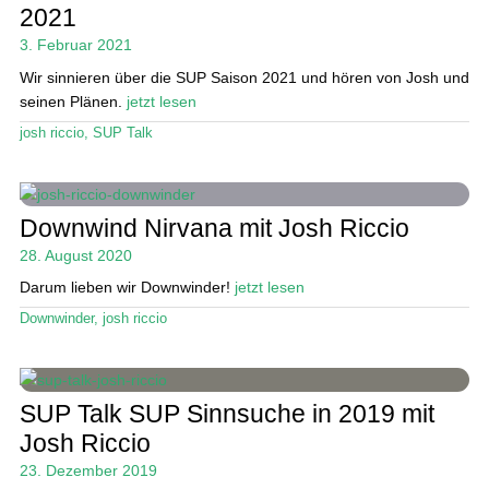
Das Magazin
2021
3. Februar 2021
Stand Up Magazin TV
Wir sinnieren über die SUP Saison 2021 und hören von Josh und
SPOT FINDER
seinen Plänen.
jetzt lesen
josh riccio
,
SUP Talk
Mein Konto
Downwind Nirvana mit Josh Riccio
28. August 2020
Darum lieben wir Downwinder!
jetzt lesen
Downwinder
,
josh riccio
SUP Talk SUP Sinnsuche in 2019 mit
Josh Riccio
23. Dezember 2019