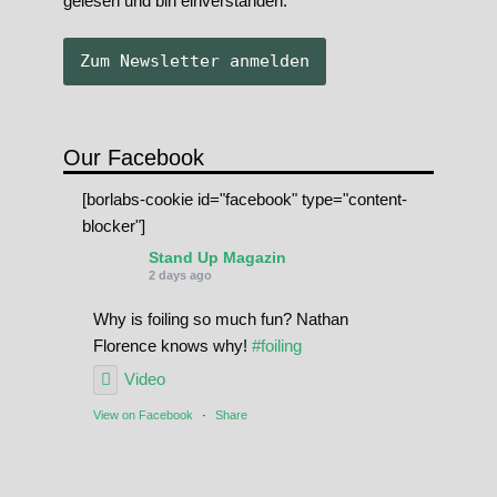
gelesen und bin einverstanden.
Our Facebook
[borlabs-cookie id="facebook" type="content-
blocker"]
Stand Up Magazin
2 days ago
Why is foiling so much fun? Nathan
Florence knows why!
#foiling
Video
View on Facebook
·
Share