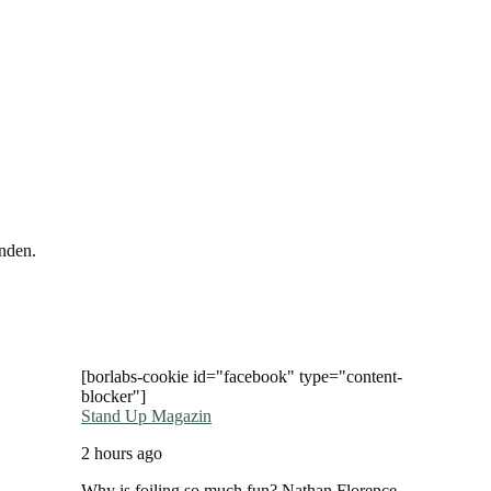
nden.
[borlabs-cookie id="facebook" type="content-
blocker"]
Stand Up Magazin
2 hours ago
Why is foiling so much fun? Nathan Florence