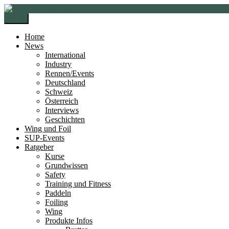
Zur
Zum
Navigation
Inhalt
Menü
springen
springen
Home
News
International
Industry
Rennen/Events
Deutschland
Schweiz
Österreich
Interviews
Geschichten
Wing und Foil
SUP-Events
Ratgeber
Kurse
Grundwissen
Safety
Training und Fitness
Paddeln
Foiling
Wing
Produkte Infos