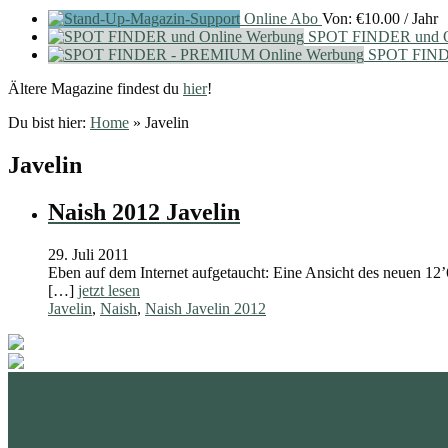
Online Abo
Von:
€
10.00
/ Jahr
SPOT FINDER und O
SPOT FIND
Ältere Magazine findest du
hier
!
Du bist hier:
Home
»
Javelin
Javelin
Naish 2012 Javelin
29. Juli 2011
Eben auf dem Internet aufgetaucht: Eine Ansicht des neuen 12’
[…]
jetzt lesen
Javelin
,
Naish
,
Naish Javelin 2012
standupmagazin
standupmagazin
Nov. 28
standupmagazin
Forever missed, never forgotten! 💔
SeyChelle @s
Nov. 23
standupmagazin
Amazing day for Katniss Paris she mast the 🥇
Faster than th
Nov. 18
standupmagazin
@amandine_chazot
This will be so much fun.
Natio
interview on Yo
Okt. 23