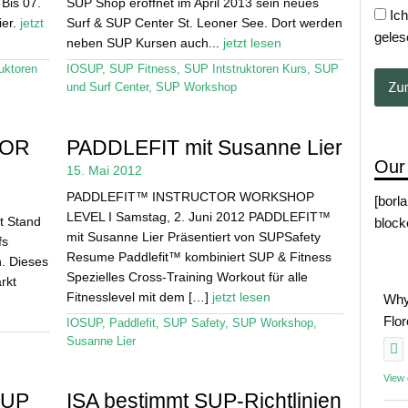
 Bis 07.
SUP Shop eröffnet im April 2013 sein neues
Ich
ier.
jetzt
Surf & SUP Center St. Leoner See. Dort werden
geles
neben SUP Kursen auch...
jetzt lesen
uktoren
IOSUP
,
SUP Fitness
,
SUP Intstruktoren Kurs
,
SUP
und Surf Center
,
SUP Workshop
TOR
PADDLEFIT mit Susanne Lier
Our
15. Mai 2012
PADDLEFIT™ INSTRUCTOR WORKSHOP
[borl
LEVEL I Samstag, 2. Juni 2012 PADDLEFIT™
t Stand
block
mit Susanne Lier Präsentiert von SUPSafety
fs
Resume Paddlefit™ kombiniert SUP & Fitness
. Dieses
Spezielles Cross-Training Workout für alle
rkt
Fitnesslevel mit dem […]
jetzt lesen
Why
Flo
IOSUP
,
Paddlefit
,
SUP Safety
,
SUP Workshop
,
Susanne Lier
View
SUP
ISA bestimmt SUP-Richtlinien