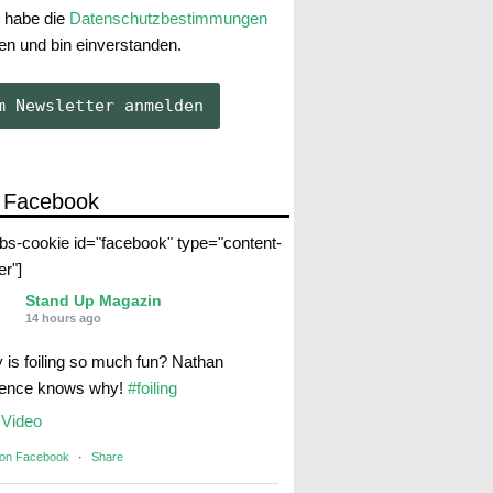
 habe die
Datenschutzbestimmungen
en und bin einverstanden.
 Facebook
abs-cookie id="facebook" type="content-
er"]
Stand Up Magazin
14 hours ago
 is foiling so much fun? Nathan
rence knows why!
#foiling
Video
 on Facebook
·
Share