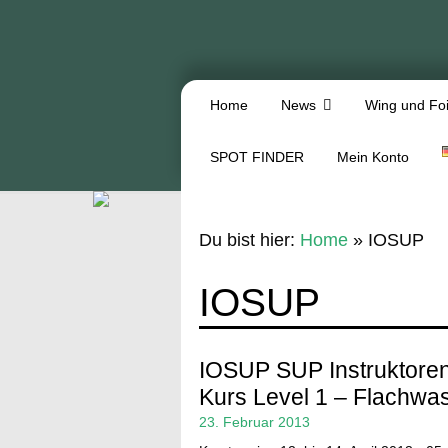
Home
News
Wing und Foi
SPOT FINDER
Mein Konto
Du bist hier:
Home
»
IOSUP
IOSUP
IOSUP SUP Instruktore
Kurs Level 1 – Flachwa
23. Februar 2013