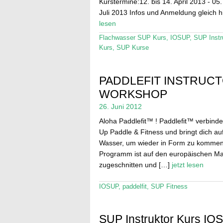
Kurstermine:12. bis 14. April 2013 - 05.
Juli 2013 Infos und Anmeldung gleich h
lesen
Flachwasser SUP Kurs
,
IOSUP
,
SUP Instr
Kurs
,
SUP Kurse
PADDLEFIT INSTRUC
WORKSHOP
26. Juni 2012
Aloha Paddlefit™ ! Paddlefit™ verbinde
Up Paddle & Fitness und bringt dich au
Wasser, um wieder in Form zu kommen
Programm ist auf den europäischen Ma
zugeschnitten und […]
jetzt lesen
IOSUP
,
paddelfit
,
SUP Fitness
SUP Instruktor Kurs IO