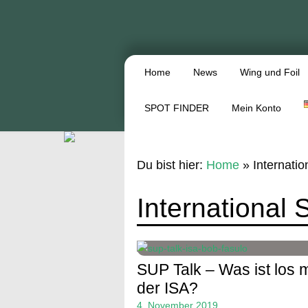
Home
News
Wing und Foil
SPOT FINDER
Mein Konto
Du bist hier:
Home
»
Internatio
International 
SUP Talk – Was ist los m
der ISA?
4. November 2019