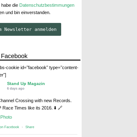
 habe die
Datenschutzbestimmungen
en und bin einverstanden.
 Facebook
abs-cookie id="facebook" type="content-
er"]
Stand Up Magazin
6 days ago
Channel Crossing with new Records.
Race Times like its 2016. ⬇️ 🔗
Photo
 on Facebook
·
Share