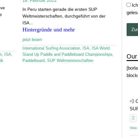
18. Februar 2012
Ich
ive
In Peru starten gerade die ersten SUP
geles
e
Weltmeisterschaften, durchgeführt von der
ISA...
Hintergründe und mehr
jetzt lesen
International Surfing Association
,
ISA
,
ISA World
on
,
ISA
,
Stand Up Paddle and Paddleboard Championships
,
Our
lk
Paddelboard
,
SUP Weltmeisterschaften
[borl
block
💨 
SUP 
View