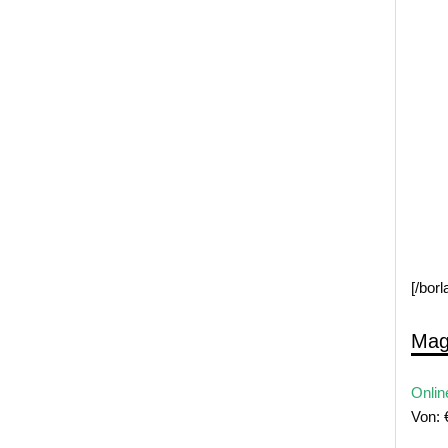
[/bor
Mag
Onlin
Von: