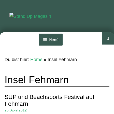
Zur
Zum
Navigation
Inhalt
springen
springen
Menü
Home
Du bist hier:
Home
»
Insel Fehmarn
News
Wing und Foil
Insel Fehmarn
SUP-Events
Ratgeber
SUP und Beachsports Festival auf
Fehmarn
Das Magazin
25. April 2012