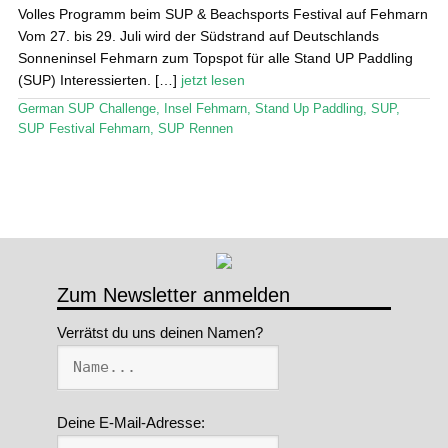
Stand Up Magazin TV
Volles Programm beim SUP & Beachsports Festival auf Fehmarn
Vom 27. bis 29. Juli wird der Südstrand auf Deutschlands
SPOT FINDER
Sonneninsel Fehmarn zum Topspot für alle Stand UP Paddling
(SUP) Interessierten. […]
jetzt lesen
Mein Konto
German SUP Challenge
,
Insel Fehmarn
,
Stand Up Paddling
,
SUP
,
SUP Festival Fehmarn
,
SUP Rennen
Zum Newsletter anmelden
Verrätst du uns deinen Namen?
Deine E-Mail-Adresse: