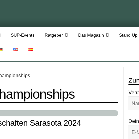
l
SUP-Events
Ratgeber
Das Magazin
Stand Up
 championships
Zum
 championships
Verr
Dein
chaften Sarasota 2024