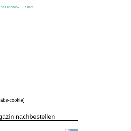
 on Facebook
·
Share
rlabs-cookie]
azin nachbestellen