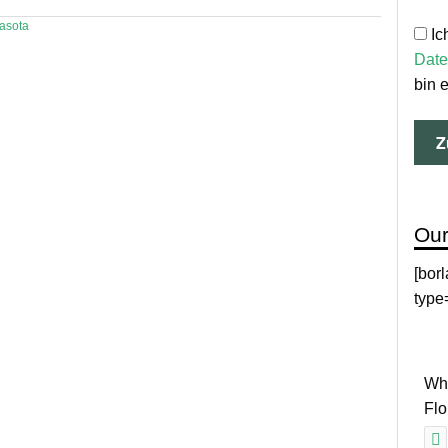
asota
Ic
Date
bin 
Our
[bor
type
Why
Fl