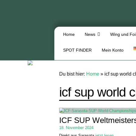
Home
News
Wing und Foi
SPOT FINDER
Mein Konto
Du bist hier:
Home
»
icf sup world
icf sup world
ICF SUP Weltmeisters
18. November 2024
Direkt aus Sarasota
jetzt lesen