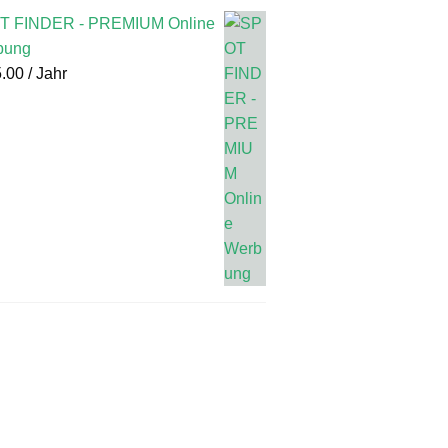
T FINDER - PREMIUM Online
bung
.00
/ Jahr
re Magazine findest du
hier
!