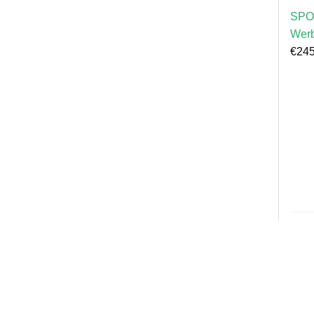
SPO
Wer
€
245
Älte