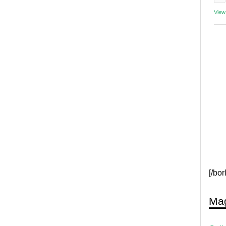
View
[/bo
Mag