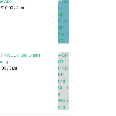
ne Abo
:
€
10.00
/ Jahr
T FINDER und Online
bung
.00
/ Jahr