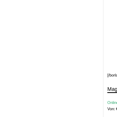
[/bor
Mag
Onlin
Von: