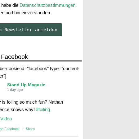
 habe die
Datenschutzbestimmungen
en und bin einverstanden.
 Facebook
abs-cookie id="facebook" type="content-
er"]
Stand Up Magazin
1 day ago
 is foiling so much fun? Nathan
rence knows why!
#foiling
Video
 on Facebook
·
Share