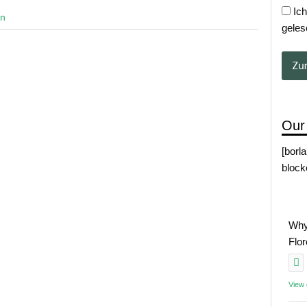
Ich
en
geles
Our
[borl
block
Why
Flo
View