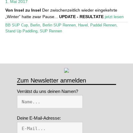
1. Mai 2017
Stand Up Magazin TV
Von Insel zu Insel
Der zwischenzeitlich wieder eingekehrte
„Winter“ hatte zwar Pause...
UPDATE - RESULTATE
jetzt lesen
SPOT FINDER
BB SUP Cup
,
Berlin
,
Berlin SUP Rennen
,
Havel
,
Paddel Rennen
,
Stand Up Paddling
,
SUP Rennen
Mein Konto
Zum Newsletter anmelden
Verrätst du uns deinen Namen?
Deine E-Mail-Adresse: