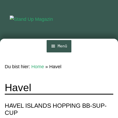
Zur
Zum
Navigation
Inhalt
springen
springen
Menü
Home
Du bist hier:
Home
»
Havel
News
Wing und Foil
Havel
SUP-Events
Ratgeber
HAVEL ISLANDS HOPPING BB-SUP-
CUP
Das Magazin