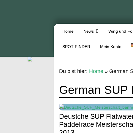
Home
News
Wing und Foi
SPOT FINDER
Mein Konto
Du bist hier:
Home
»
German S
German SUP F
Deustche SUP Flatwate
Paddelrace Meisterscha
2013