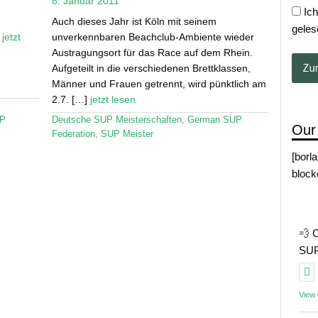
6. Januar 2011
Ich
Auch dieses Jahr ist Köln mit seinem
geles
.
jetzt
unverkennbaren Beachclub-Ambiente wieder
Austragungsort für das Race auf dem Rhein.
Aufgeteilt in die verschiedenen Brettklassen,
Männer und Frauen getrennt, wird pünktlich am
2.7. […]
jetzt lesen
P
Deutsche SUP Meisterschaften
,
German SUP
Our
Federation
,
SUP Meister
[borl
block
💨 
SUP 
View