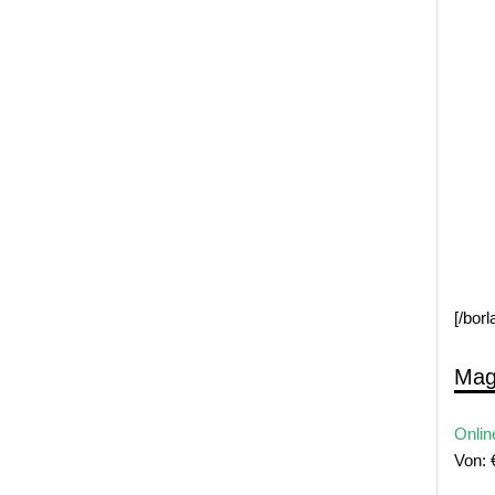
[/bor
Mag
Onlin
Von: