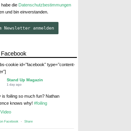
 habe die
Datenschutzbestimmungen
en und bin einverstanden.
 Facebook
abs-cookie id="facebook" type="content-
er"]
Stand Up Magazin
1 day ago
 is foiling so much fun? Nathan
rence knows why!
#foiling
Video
 on Facebook
·
Share