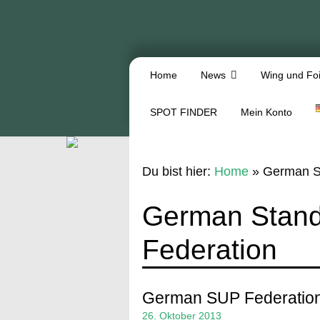
Home
News
Wing und Foi
SPOT FINDER
Mein Konto
Du bist hier:
Home
»
German S
German Stand
Federation
German SUP Federatio
26. Oktober 2013