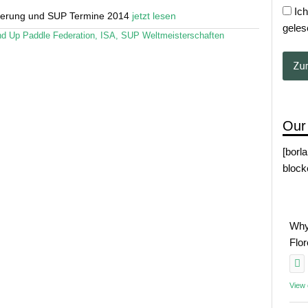
Ich
rierung und SUP Termine 2014
jetzt lesen
geles
d Up Paddle Federation
,
ISA
,
SUP Weltmeisterschaften
Our
[borl
block
Why
Flo
View