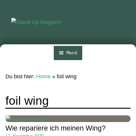
Zur
Zum
Navigation
Inhalt
springen
springen
Menü
Home
Du bist hier:
Home
»
foil wing
News
Wing und Foil
foil wing
SUP-Events
Ratgeber
Wie repariere ich meinen Wing?
Das Magazin
17. November 2020