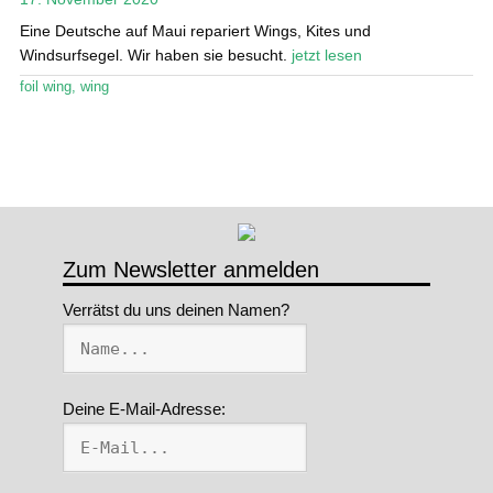
Eine Deutsche auf Maui repariert Wings, Kites und
Stand Up Magazin TV
Windsurfsegel. Wir haben sie besucht.
jetzt lesen
SPOT FINDER
foil wing
,
wing
Mein Konto
Zum Newsletter anmelden
Verrätst du uns deinen Namen?
Deine E-Mail-Adresse: