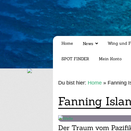
Home
Wing und F
News
SPOT FINDER
Mein Konto
Du bist hier:
Home
»
Fanning I
Fanning Isla
Der Traum vom Pazifi