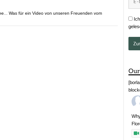
ee... Was für ein Video von unseren Freuenden vom
Ich
geles
Our
[borl
block
Why
Flo