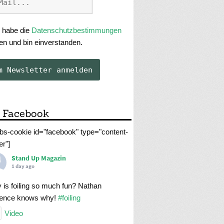
 habe die
Datenschutzbestimmungen
en und bin einverstanden.
 Facebook
abs-cookie id="facebook" type="content-
er"]
Stand Up Magazin
1 day ago
 is foiling so much fun? Nathan
rence knows why!
#foiling
Video