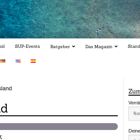
oil
SUP-Events
Stan
Ratgeber
Das Magazin
sland
Zum
Verrä
nd
Deine
k