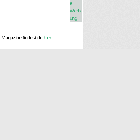
e Magazine findest du
hier
!