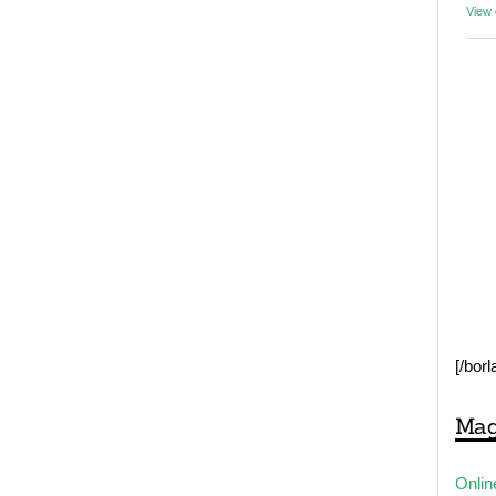
View
[/bor
Mag
Onlin