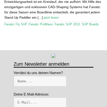
Entwicklungsarbeit ist ein Kreislauf, der nie aufhört. Mit Hilfe des
einzigartigen und exklusiven CAD-Shaping Systems hat Fanatic
Stand Up Magazin TV
für diese Saison eine Boardlinie entwickelt, die garantiert jedem
Stand Up Paddler ein […]
jetzt lesen
SPOT FINDER
Fanatic Fly SUP
,
Fanatic ProWave
,
Fanatic SUP 2013
,
SUP Boards
Mein Konto
Zum Newsletter anmelden
Verrätst du uns deinen Namen?
Deine E-Mail-Adresse: