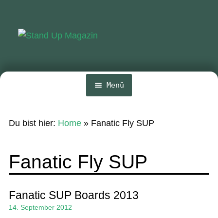
Zur
Zum
Navigation
Inhalt
springen
springen
Menü
Home
Du bist hier:
Home
»
Fanatic Fly SUP
News
Wing und Foil
Fanatic Fly SUP
SUP-Events
Ratgeber
Fanatic SUP Boards 2013
14. September 2012
Das Magazin