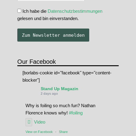
Ich habe die
Datenschutzbestimmungen
gelesen und bin einverstanden.
Our Facebook
[borlabs-cookie id="facebook" type="content-
blocker"]
Stand Up Magazin
2 days ago
Why is foiling so much fun? Nathan
Florence knows why!
#foiling
Video
View on Facebook
·
Share