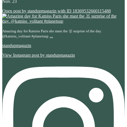
Nov. 23
Open post by standupmagazin with ID 18369532660115488
Amazing day for Katniss Paris she mast the 🥇 surprise of the day.
...
@katniss_volitant #planetsup
standupmagazin
View Instagram post by standupmagazin