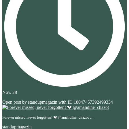
Nov. 28
Open post by standupmagazin with ID 18047457392499334
...
Forever missed, never forgotten! 💔 @amandine_chazot
standupmagazin