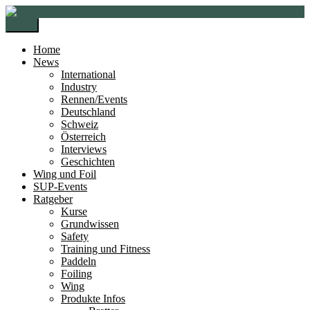
Zur
Zum
Navigation
Inhalt
Menü
springen
springen
Home
News
International
Industry
Rennen/Events
Deutschland
Schweiz
Österreich
Interviews
Geschichten
Wing und Foil
SUP-Events
Ratgeber
Kurse
Grundwissen
Safety
Training und Fitness
Paddeln
Foiling
Wing
Produkte Infos