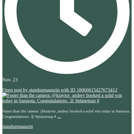
Nov. 23
Open post by standupmagazin with ID 18066615427673412
Faster than the camera: @kraytor_andrey booked a solid win today in Sarasota.
...
Congratulations. 🥇 #planetsup #
standupmagazin