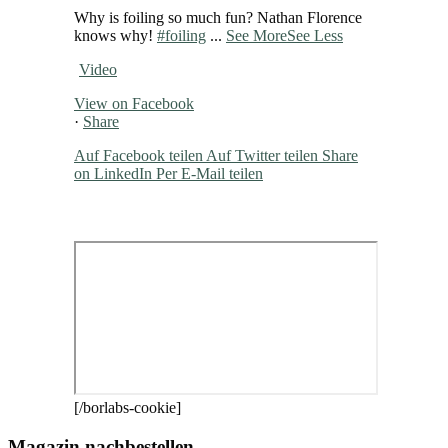
Why is foiling so much fun? Nathan Florence
knows why!
#foiling
...
See More
See Less
Video
View on Facebook
·
Share
Auf Facebook teilen
Auf Twitter teilen
Share
on LinkedIn
Per E-Mail teilen
[/borlabs-cookie]
Magazin nachbestellen