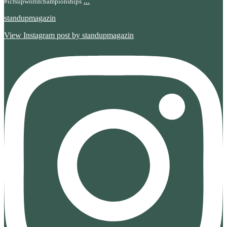
...
#icfsupworldchampionships
standupmagazin
View Instagram post by standupmagazin