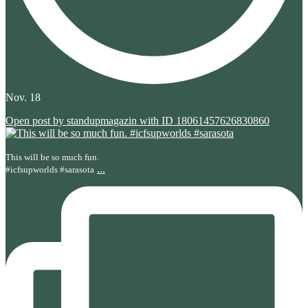
Nov. 18
Open post by standupmagazin with ID 18061457626830860
This will be so much fun.
...
#icfsupworlds #sarasota