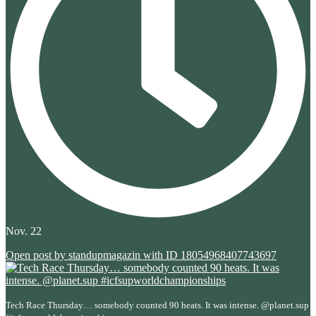
Nov. 22
Open post by standupmagazin with ID 18054968407743697
Tech Race Thursday… somebody counted 90 heats. It was intense. @planet.sup