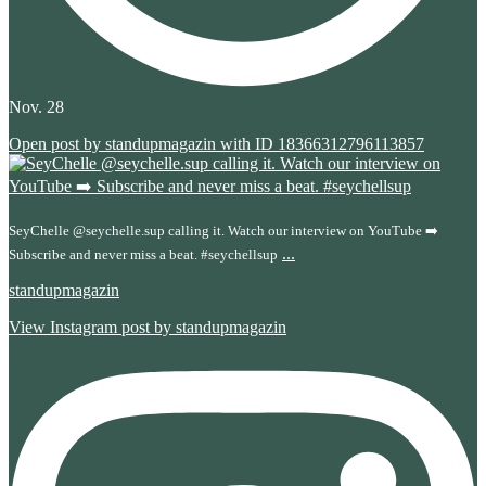
Nov. 28
Open post by standupmagazin with ID 18366312796113857
SeyChelle @seychelle.sup calling it. Watch our interview on YouTube ➡️
...
Subscribe and never miss a beat. #seychellsup
standupmagazin
View Instagram post by standupmagazin