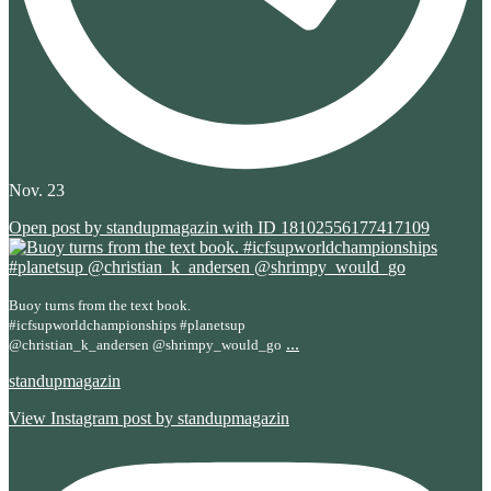
Nov. 23
Open post by standupmagazin with ID 18102556177417109
Buoy turns from the text book.
#icfsupworldchampionships #planetsup
...
@christian_k_andersen @shrimpy_would_go
standupmagazin
View Instagram post by standupmagazin