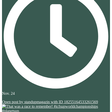
Nov. 24
Open post by standupmagazin with ID 18255164533261569