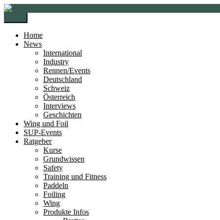
Zur
Zum
Navigation
Inhalt
Menü
springen
springen
Home
News
International
Industry
Rennen/Events
Deutschland
Schweiz
Österreich
Interviews
Geschichten
Wing und Foil
SUP-Events
Ratgeber
Kurse
Grundwissen
Safety
Training und Fitness
Paddeln
Foiling
Wing
Produkte Infos