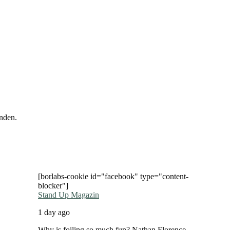
nden.
[borlabs-cookie id="facebook" type="content-
blocker"]
Stand Up Magazin
1 day ago
Why is foiling so much fun? Nathan Florence