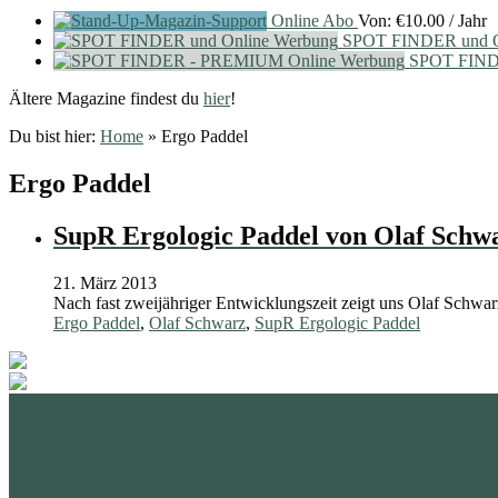
Online Abo
Von:
€
10.00
/ Jahr
SPOT FINDER und O
SPOT FIND
Ältere Magazine findest du
hier
!
Du bist hier:
Home
»
Ergo Paddel
Ergo Paddel
SupR Ergologic Paddel von Olaf Schw
21. März 2013
Nach fast zweijähriger Entwicklungszeit zeigt uns Olaf Schwa
Ergo Paddel
,
Olaf Schwarz
,
SupR Ergologic Paddel
standupmagazin
standupmagazin
Nov. 28
standupmagazin
Forever missed, never forgotten! 💔
SeyChelle @s
Nov. 23
standupmagazin
Amazing day for Katniss Paris she mast the 🥇
Faster than th
Nov. 18
standupmagazin
@amandine_chazot
This will be so much fun.
Natio
interview on Yo
Okt. 23
surprise of the day. @katniss_volitant #planetsup
solid win tod
Crazy momen
Sep. 23
#icfsupworlds #sarasota
Visi
The US SUP Sport is under represented at the ICF