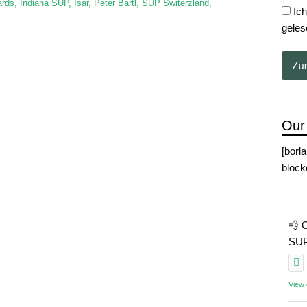
ards
,
Indiana SUP
,
Isar
,
Peter Bartl
,
SUP Switerzland
,
Ich
geles
Our
[borl
block
💨 
SUP 
View