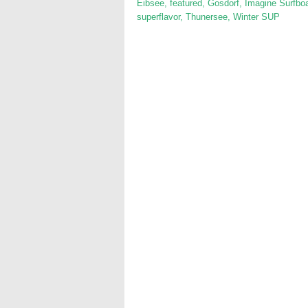
Eibsee
,
featured
,
Gosdorf
,
Imagine Surfbo
superflavor
,
Thunersee
,
Winter SUP