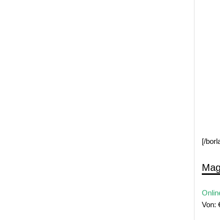
[/bor
Mag
Onlin
Von: