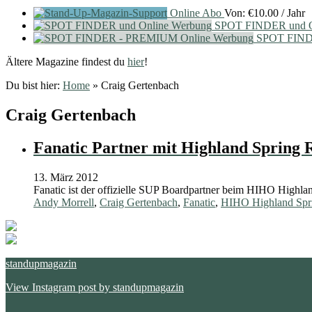
Online Abo
Von:
€
10.00
/ Jahr
SPOT FINDER und O
SPOT FIND
Ältere Magazine findest du
hier
!
Du bist hier:
Home
»
Craig Gertenbach
Craig Gertenbach
Fanatic Partner mit Highland Spring 
13. März 2012
Fanatic ist der offizielle SUP Boardpartner beim HIHO Highla
Andy Morrell
,
Craig Gertenbach
,
Fanatic
,
HIHO Highland Spr
standupmagazin
View Instagram post by standupmagazin