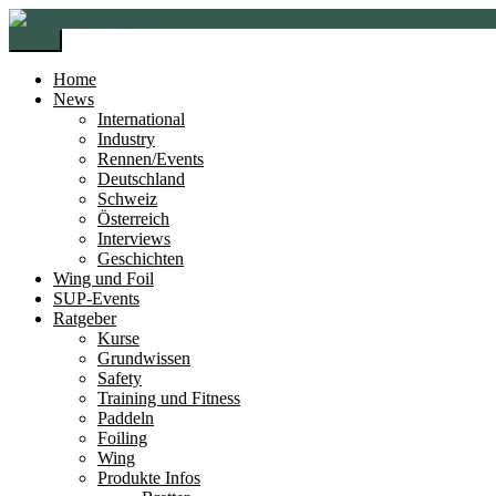
Zur
Zum
Navigation
Inhalt
Menü
springen
springen
Home
News
International
Industry
Rennen/Events
Deutschland
Schweiz
Österreich
Interviews
Geschichten
Wing und Foil
SUP-Events
Ratgeber
Kurse
Grundwissen
Safety
Training und Fitness
Paddeln
Foiling
Wing
Produkte Infos