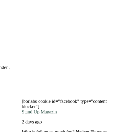
nden.
[borlabs-cookie id="facebook" type="content-
blocker"]
Stand Up Magazin
2 days ago
Why is foiling so much fun? Nathan Florence