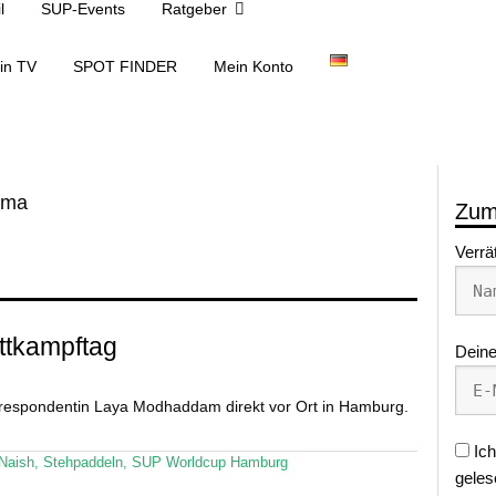
l
SUP-Events
Ratgeber
in TV
SPOT FINDER
Mein Konto
ama
Zum
Verrä
ttkampftag
Deine
respondentin Laya Modhaddam direkt vor Ort in Hamburg.
Ich
Naish
,
Stehpaddeln
,
SUP Worldcup Hamburg
geles