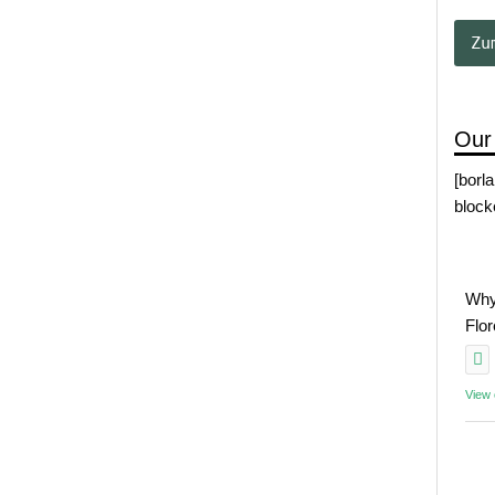
Our
[borl
block
Why
Flo
View