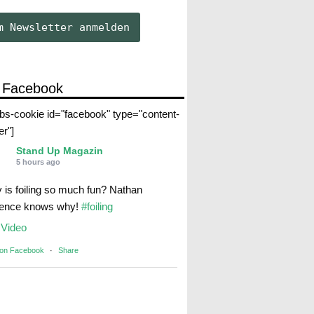
 Facebook
abs-cookie id="facebook" type="content-
er"]
Stand Up Magazin
5 hours ago
 is foiling so much fun? Nathan
rence knows why!
#foiling
Video
 on Facebook
·
Share