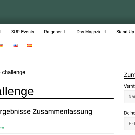
l
SUP-Events
Ratgeber
Das Magazin
Stand Up
p challenge
Zum
Verrä
allenge
Ergebnisse Zusammenfassung
Deine
sen