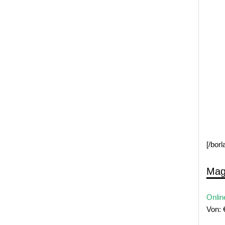
[/bor
Mag
Onlin
Von: