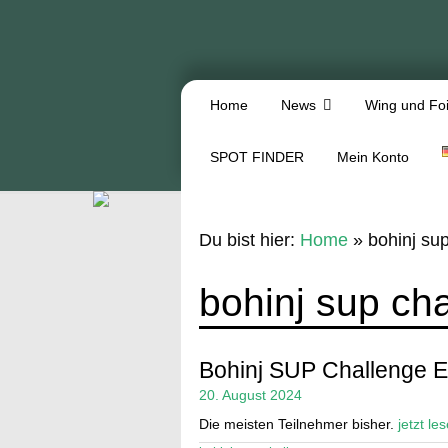
Home
News
Wing und Foi
SPOT FINDER
Mein Konto
Du bist hier:
Home
»
bohinj su
bohinj sup ch
Bohinj SUP Challenge 
20. August 2024
Die meisten Teilnehmer bisher.
jetzt le