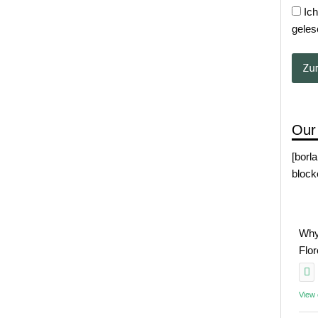
Ich
geles
Our
[borl
block
Why
Flo
View