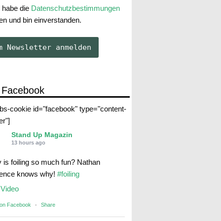
 habe die
Datenschutzbestimmungen
en und bin einverstanden.
 Facebook
abs-cookie id="facebook" type="content-
er"]
Stand Up Magazin
13 hours ago
 is foiling so much fun? Nathan
rence knows why!
#foiling
Video
 on Facebook
·
Share