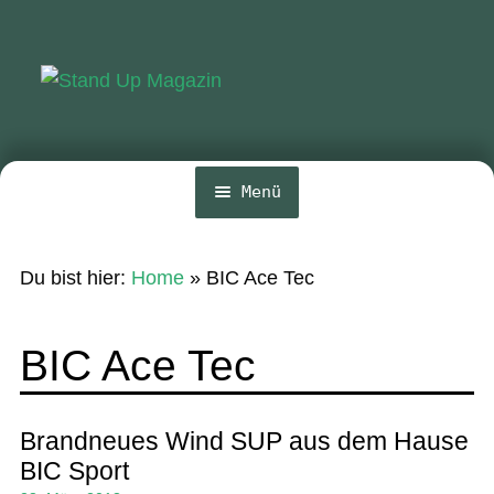
Zur
Zum
Navigation
Inhalt
springen
springen
Menü
Home
Du bist hier:
Home
»
BIC Ace Tec
News
Wing und Foil
BIC Ace Tec
SUP-Events
Ratgeber
Brandneues Wind SUP aus dem Hause
BIC Sport
Das Magazin