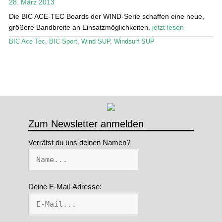
28. März 2013
Stand Up Magazin TV
Die BIC ACE-TEC Boards der WIND-Serie schaffen eine neue,
größere Bandbreite an Einsatzmöglichkeiten.
jetzt lesen
SPOT FINDER
BIC Ace Tec
,
BIC Sport
,
Wind SUP
,
Windsurf SUP
Mein Konto
Zum Newsletter anmelden
Verrätst du uns deinen Namen?
Deine E-Mail-Adresse: