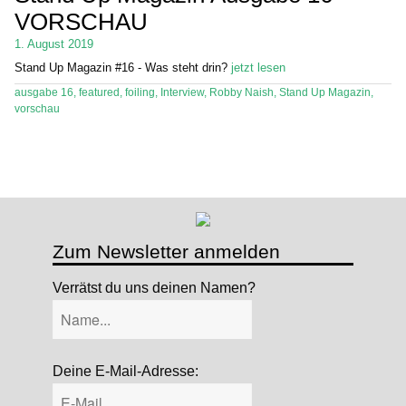
VORSCHAU
Stand Up Magazin TV
1. August 2019
SPOT FINDER
Stand Up Magazin #16 - Was steht drin?
jetzt lesen
ausgabe 16
,
featured
,
foiling
,
Interview
,
Robby Naish
,
Stand Up Magazin
,
Mein Konto
vorschau
Zum Newsletter anmelden
Verrätst du uns deinen Namen?
Deine E-Mail-Adresse: