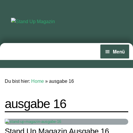
Zur
Zum
Navigation
Inhalt
springen
springen
Menü
Home
News
Du bist hier:
Home
»
ausgabe 16
Wing und Foil
ausgabe 16
SUP-Events
Ratgeber
Das Magazin
Stand Up Magazin Ausgabe 16