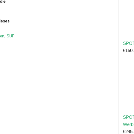
dle
ieses
ten
,
SUP
SPOT
€
150
SPOT
Werb
€
245