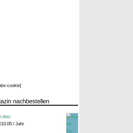
labs-cookie]
azin nachbestellen
e Abo
€
10.00
/ Jahr