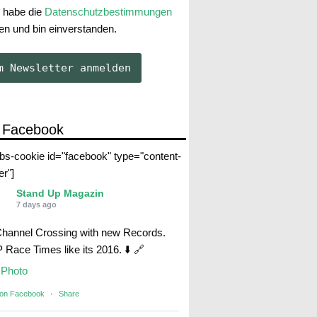
 habe die
Datenschutzbestimmungen
en und bin einverstanden.
 Facebook
abs-cookie id="facebook" type="content-
er"]
Stand Up Magazin
7 days ago
Channel Crossing with new Records.
Race Times like its 2016. ⬇️ 🔗
Photo
 on Facebook
·
Share