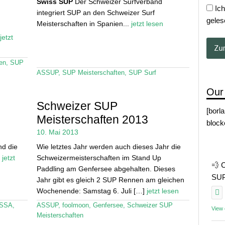
Swiss SUP
Der Schweizer Surfverband
Ich
integriert SUP an den Schweizer Surf
geles
Meisterschaften in Spanien...
jetzt lesen
jetzt
en
,
SUP
ASSUP
,
SUP Meisterschaften
,
SUP Surf
Our
Schweizer SUP
[borl
Meisterschaften 2013
block
10. Mai 2013
d die
Wie letztes Jahr werden auch dieses Jahr die
.
jetzt
Schweizermeisterschaften im Stand Up
💨 
Paddling am Genfersee abgehalten. Dieses
SUP 
Jahr gibt es gleich 2 SUP Rennen am gleichen
Wochenende: Samstag 6. Juli […]
jetzt lesen
SSA
,
ASSUP
,
foolmoon
,
Genfersee
,
Schweizer SUP
View
Meisterschaften