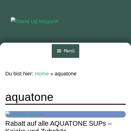
Zur
Zum
Navigation
Inhalt
springen
springen
Menü
Home
Du bist hier:
Home
»
aquatone
News
Wing und Foil
aquatone
SUP-Events
Ratgeber
Rabatt auf alle AQUATONE SUPs –
Das Magazin