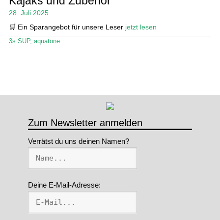
Kajaks und Zubehör
28. Juli 2025
Stand Up Magazin TV
🛒 Ein Sparangebot für unsere Leser
jetzt lesen
SPOT FINDER
3s SUP
,
aquatone
Mein Konto
Zum Newsletter anmelden
Verrätst du uns deinen Namen?
Deine E-Mail-Adresse: