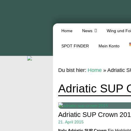
Home
News
Wing und Foi
SPOT FINDER
Mein Konto
Du bist hier:
Home
»
Adriatic 
Adriatic SUP
Adriatic SUP Crown 20
21. April 2015
Italy
Adriatic SUP Crown
Ein Highlight