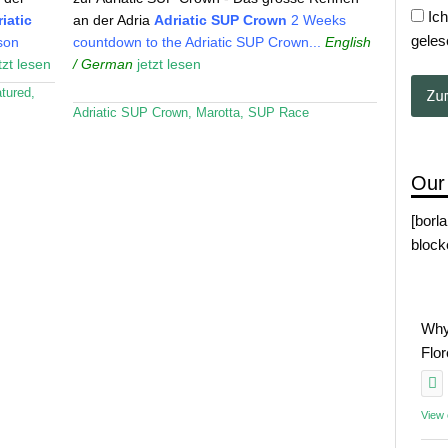
Ich
iatic
an der Adria
Adriatic SUP Crown
2 Weeks
geles
son
countdown to the Adriatic SUP Crown...
English
tzt lesen
/ German
jetzt lesen
atured
,
Adriatic SUP Crown
,
Marotta
,
SUP Race
Our
[borl
block
Why
Flo
View