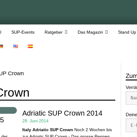
l
SUP-Events
Ratgeber
Das Magazin
Stand Up
SUP Crown
Zum
Verrä
 Crown
Adriatic SUP Crown 2014
Deine
15
28. Juni 2014
Italy
Adriatic SUP Crown
Noch 2 Wochen bis
 der
zur Adriatic SUP Crown - Das grosse Rennen