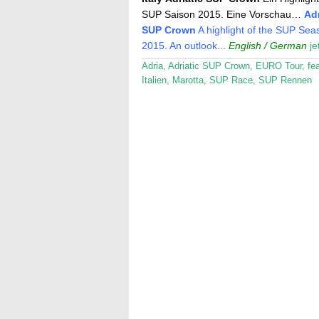
SUP Saison 2015. Eine Vorschau…
Adr
SUP Crown
A highlight of the SUP Sea
2015. An outlook...
English / German
je
Adria
,
Adriatic SUP Crown
,
EURO Tour
,
fe
Italien
,
Marotta
,
SUP Race
,
SUP Rennen