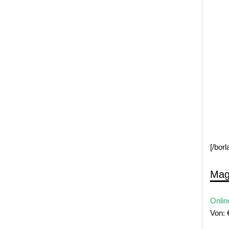
[/bor
Mag
Onlin
Von: