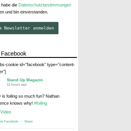
 habe die
Datenschutzbestimmungen
en und bin einverstanden.
 Facebook
abs-cookie id="facebook" type="content-
er"]
Stand Up Magazin
12 hours ago
 is foiling so much fun? Nathan
rence knows why!
#foiling
Video
 on Facebook
·
Share