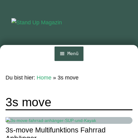
Zur
Zum
Navigation
Inhalt
springen
springen
Menü
Home
Du bist hier:
Home
»
3s move
News
Wing und Foil
3s move
SUP-Events
Ratgeber
3s-move Multifunktions Fahrrad
Das Magazin