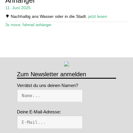
Anhänger
11. Juni 2025
Stand Up Magazin TV
🌳 Nachhaltig ans Wasser oder in die Stadt.
jetzt lesen
SPOT FINDER
3s move
,
fahrrad anhänger
Mein Konto
Zum Newsletter anmelden
Verrätst du uns deinen Namen?
Deine E-Mail-Adresse: