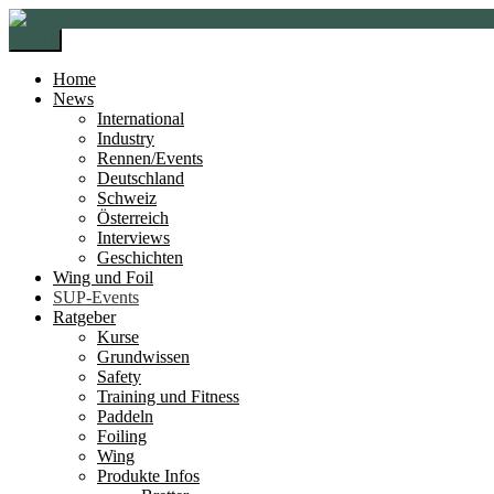
Zur
Zum
Navigation
Inhalt
Menü
springen
springen
Home
News
International
Industry
Rennen/Events
Deutschland
Schweiz
Österreich
Interviews
Geschichten
Wing und Foil
SUP-Events
Ratgeber
Kurse
Grundwissen
Safety
Training und Fitness
Paddeln
Foiling
Wing
Produkte Infos