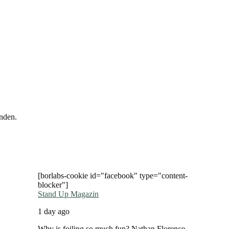
nden.
[borlabs-cookie id="facebook" type="content-
blocker"]
Stand Up Magazin
1 day ago
Why is foiling so much fun? Nathan Florence