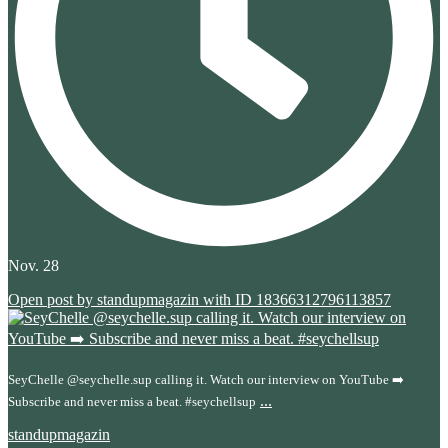
Nov. 28
Open post by standupmagazin with ID 18366312796113857
SeyChelle @seychelle.sup calling it. Watch our interview on YouTube ➡️
...
Subscribe and never miss a beat. #seychellsup
standupmagazin