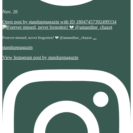
Nov. 28
Open post by standupmagazin with ID 18047457392499334
...
Forever missed, never forgotten! 💔 @amandine_chazot
standupmagazin
View Instagram post by standupmagazin