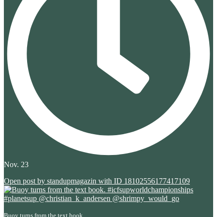
Nov. 23
Open post by standupmagazin with ID 18102556177417109
Buoy turns from the text book.