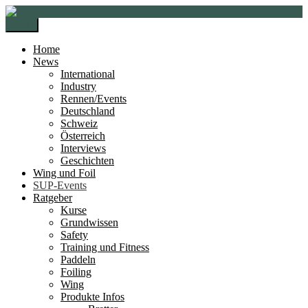
Zur
Zum
Navigation
Inhalt
Menü
springen
springen
Home
News
International
Industry
Rennen/Events
Deutschland
Schweiz
Österreich
Interviews
Geschichten
Wing und Foil
SUP-Events
Ratgeber
Kurse
Grundwissen
Safety
Training und Fitness
Paddeln
Foiling
Wing
Produkte Infos