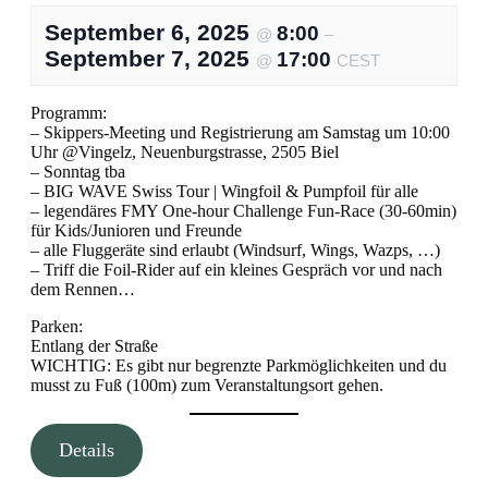
September 6, 2025
8:00
@
–
September 7, 2025
17:00
@
CEST
Programm:
– Skippers-Meeting und Registrierung am Samstag um 10:00
Uhr @Vingelz, Neuenburgstrasse, 2505 Biel
– Sonntag tba
– BIG WAVE Swiss Tour | Wingfoil & Pumpfoil für alle
– legendäres FMY One-hour Challenge Fun-Race (30-60min)
für Kids/Junioren und Freunde
– alle Fluggeräte sind erlaubt (Windsurf, Wings, Wazps, …)
– Triff die Foil-Rider auf ein kleines Gespräch vor und nach
dem Rennen…
Parken:
Entlang der Straße
WICHTIG: Es gibt nur begrenzte Parkmöglichkeiten und du
musst zu Fuß (100m) zum Veranstaltungsort gehen.
Details