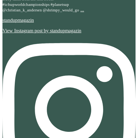
#icfsupworldchampionships #planetsup
...
@christian_k_andersen @shrimpy_would_go
standupmagazin
View Instagram post by standupmagazin