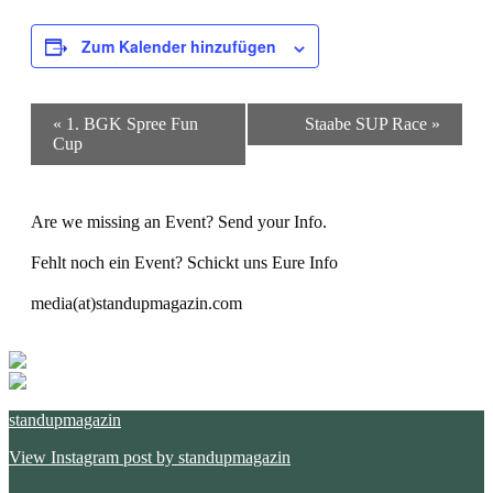
Zum Kalender hinzufügen
Veranstaltung-
«
1. BGK Spree Fun
Staabe SUP Race
»
Navigation
Cup
Are we missing an Event? Send your Info.
Fehlt noch ein Event? Schickt uns Eure Info
media(at)standupmagazin.com
standupmagazin
View Instagram post by standupmagazin