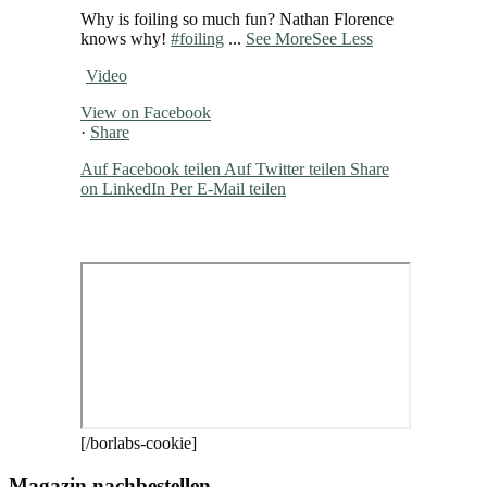
Why is foiling so much fun? Nathan Florence
knows why!
#foiling
...
See More
See Less
Video
View on Facebook
·
Share
Auf Facebook teilen
Auf Twitter teilen
Share
on LinkedIn
Per E-Mail teilen
[/borlabs-cookie]
Magazin nachbestellen