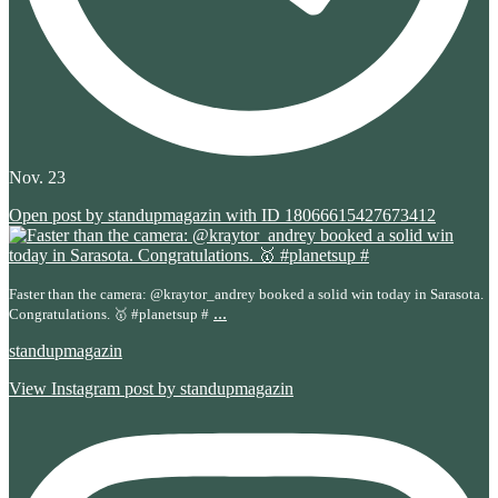
Nov. 23
Open post by standupmagazin with ID 18066615427673412
Faster than the camera: @kraytor_andrey booked a solid win today in Sarasota.
...
Congratulations. 🥇 #planetsup #
standupmagazin
View Instagram post by standupmagazin