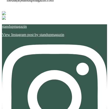
media(at)standupmagazin.com
standupmagazin
View Instagram post by standupmagazin