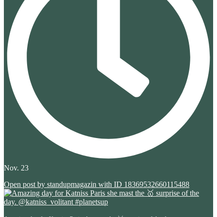
Nov. 23
Open post by standupmagazin with ID 18369532660115488