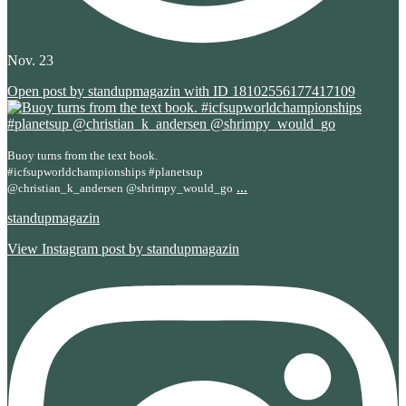
Nov. 23
Open post by standupmagazin with ID 18102556177417109
Buoy turns from the text book.
#icfsupworldchampionships #planetsup
...
@christian_k_andersen @shrimpy_would_go
standupmagazin
View Instagram post by standupmagazin