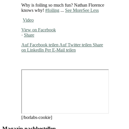
Why is foiling so much fun? Nathan Florence
knows why!
#foiling
...
See More
See Less
Video
View on Facebook
·
Share
Auf Facebook teilen
Auf Twitter teilen
Share
on LinkedIn
Per E-Mail teilen
[/borlabs-cookie]
Magazin nachbestellen