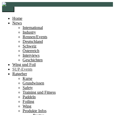
Zur
Zum
Navigation
Inhalt
Menü
springen
springen
Home
News
International
Industry
Rennen/Events
Deutschland
Schweiz
Österreich
Interviews
Geschichten
Wing und Foil
SUP-Events
Ratgeber
Kurse
Grundwissen
Safety
Training und Fitness
Paddeln
Foiling
Wing
Produkte Infos