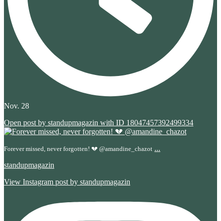
Nov. 28
Open post by standupmagazin with ID 18047457392499334
...
Forever missed, never forgotten! 💔 @amandine_chazot
standupmagazin
View Instagram post by standupmagazin