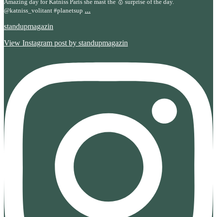
Amazing day for Katniss Paris she mast the 🥇 surprise of the day.
...
@katniss_volitant #planetsup
standupmagazin
View Instagram post by standupmagazin