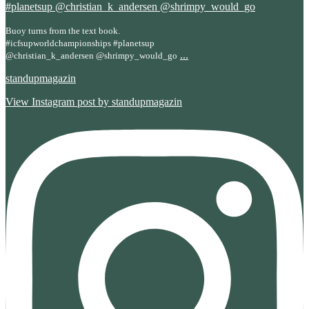
Buoy turns from the text book.
#icfsupworldchampionships #planetsup
...
@christian_k_andersen @shrimpy_would_go
standupmagazin
View Instagram post by standupmagazin