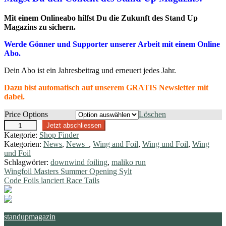
Mit einem Onlineabo hilfst Du die Zukunft des Stand Up
Magazins zu sichern.
Werde Gönner und Supporter unserer Arbeit mit einem Online
Abo.
Dein Abo ist ein Jahresbeitrag und erneuert jedes Jahr.
Dazu bist automatisch auf unserem GRATIS Newsletter mit
dabei.
Price Options
Löschen
O
Jetzt abschliessen
n
Kategorie:
Shop Finder
l
Kategorien:
News
,
News_
,
Wing and Foil
,
Wing und Foil
,
Wing
i
und Foil
n
Schlagwörter:
downwind foiling
,
maliko run
e
Beitragsnavigation
Vorheriger
Wingfoil Masters Summer Opening Sylt
A
Beitrag:
Nächster
Code Foils lanciert Race Tails
b
Beitrag:
o
M
e
standupmagazin
n