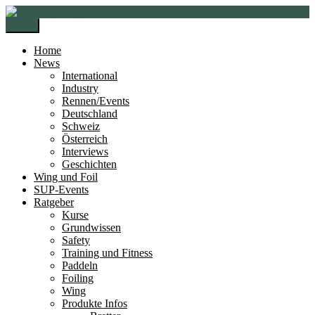
Zur
Zum
Navigation
Inhalt
Menü
springen
springen
Home
News
International
Industry
Rennen/Events
Deutschland
Schweiz
Österreich
Interviews
Geschichten
Wing und Foil
SUP-Events
Ratgeber
Kurse
Grundwissen
Safety
Training und Fitness
Paddeln
Foiling
Wing
Produkte Infos