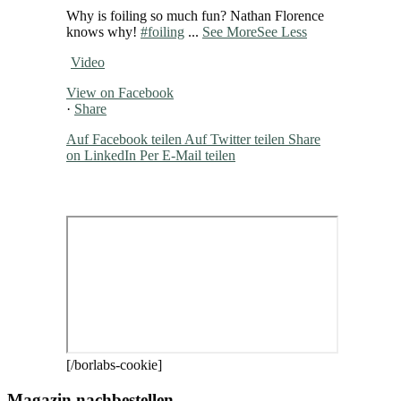
Why is foiling so much fun? Nathan Florence
knows why!
#foiling
...
See More
See Less
Video
View on Facebook
·
Share
Auf Facebook teilen
Auf Twitter teilen
Share
on LinkedIn
Per E-Mail teilen
[/borlabs-cookie]
Magazin nachbestellen