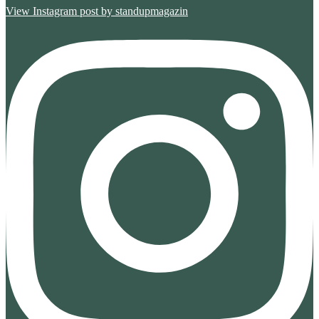
g
View Instagram post by standupmagazin
e