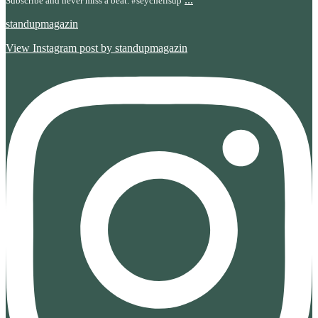
Subscribe and never miss a beat. #seychellsup
standupmagazin
View Instagram post by standupmagazin