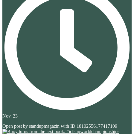
Nov. 23
Open post by standupmagazin with ID 18102556177417109