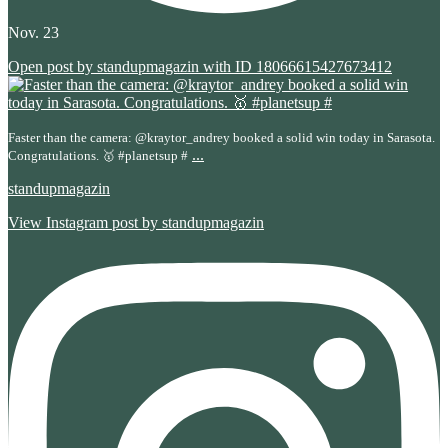
Nov. 23
Open post by standupmagazin with ID 18066615427673412
Faster than the camera: @kraytor_andrey booked a solid win today in Sarasota.
...
Congratulations. 🥇 #planetsup #
standupmagazin
View Instagram post by standupmagazin