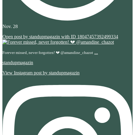
Nov. 28
Open post by standupmagazin with ID 18047457392499334
...
Forever missed, never forgotten! 💔 @amandine_chazot
standupmagazin
View Instagram post by standupmagazin