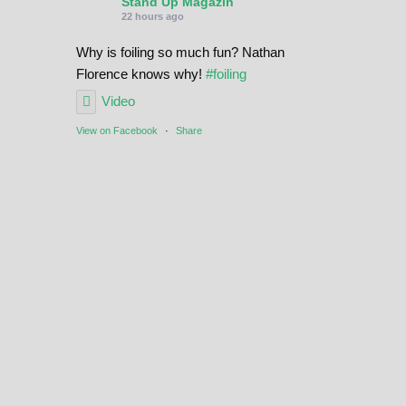
Stand Up Magazin
22 hours ago
Why is foiling so much fun? Nathan
Florence knows why!
#foiling
Video
View on Facebook
·
Share