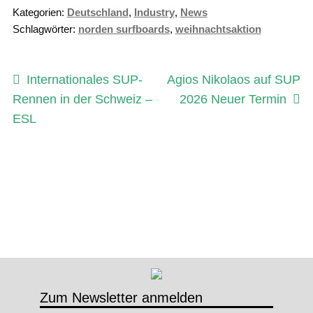
Kategorien:
Deutschland
,
Industry
,
News
A
Schlagwörter:
norden surfboards
,
weihnachtsaktion
b
o
M
Beitragsnavigation
Vorheriger
Nächster
Internationales SUP-
Agios Nikolaos auf SUP
e
Beitrag:
Beitrag:
Rennen in der Schweiz –
2026 Neuer Termin
n
ESL
g
e
Zum Newsletter anmelden