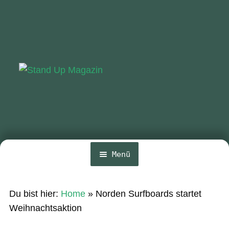
Zur
Zum
Navigation
Inhalt
springen
springen
Menü
Home
Du bist hier:
Home
»
Norden Surfboards startet
News
Weihnachtsaktion
Wing und Foil