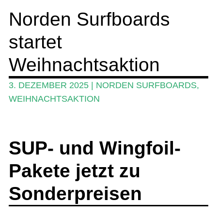
Norden Surfboards
SUP-Events
startet
Ratgeber
Das Magazin
Weihnachtsaktion
Stand Up Magazin TV
3. DEZEMBER 2025
|
NORDEN SURFBOARDS
,
SPOT FINDER
WEIHNACHTSAKTION
Mein Konto
SUP- und Wingfoil-
Pakete jetzt zu
Sonderpreisen