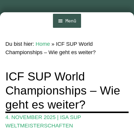
Menü
Home
Du bist hier:
Home
»
ICF SUP World
News
Championships – Wie geht es weiter?
Wing und Foil
ICF SUP World
SUP-Events
Championships – Wie
Ratgeber
Das Magazin
geht es weiter?
Stand Up Magazin TV
4. NOVEMBER 2025
|
ISA SUP
SPOT FINDER
WELTMEISTERSCHAFTEN