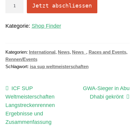
O
Jetzt abschliessen
n
l
Kategorie:
Shop Finder
i
n
e
Kategorien:
International
,
News
,
News_
,
Races and Events
,
A
Rennen/Events
b
Schlagwort:
isa sup weltmeisterschaften
o
M
e
Beitragsnavigation
Vorheriger
Nächster
ICF SUP
GWA-Sieger in Abu
n
Beitrag:
Beitrag:
Weltmeisterschaften
Dhabi gekrönt
g
Langstreckenrennen
e
Ergebnisse und
Zusammenfassung