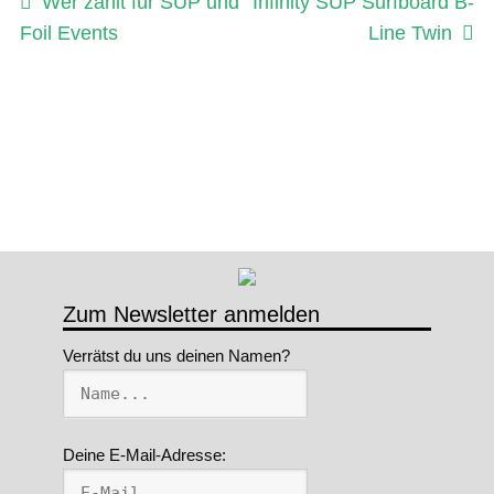
Beitragsnavigation
Vorheriger
Nächster
Wer zahlt für SUP und
Infinity SUP Surfboard B-
e
Beitrag:
Beitrag:
Foil Events
Line Twin
n
g
e
Zum Newsletter anmelden
Verrätst du uns deinen Namen?
Deine E-Mail-Adresse: