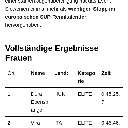
einer starken Jugendbeteiligung hat das Event
Slowenien einmal mehr als
wichtigen Stopp im
europäischen SUP-Rennkalender
hervorgehoben.
Vollständige Ergebnisse
Frauen
Ort
Name
Land:
Katego
Zeit
rie
1
Dóra
HUN
ELITE
0:45:25.
Ebensp
7
anger
2
Vira
ITA
ELITE
0:46:46.