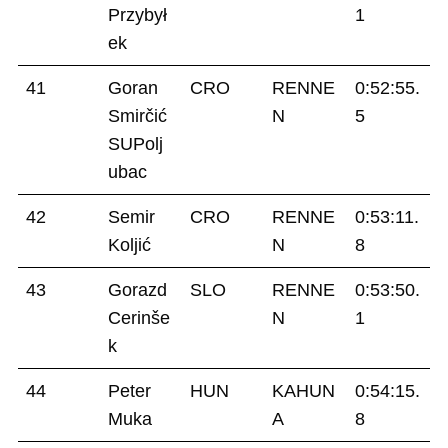
Przybył
1
ek
41
Goran
CRO
RENNE
0:52:55.
Smirčić
N
5
SUPolj
ubac
42
Semir
CRO
RENNE
0:53:11.
Koljić
N
8
43
Gorazd
SLO
RENNE
0:53:50.
Cerinše
N
1
k
44
Peter
HUN
KAHUN
0:54:15.
Muka
A
8