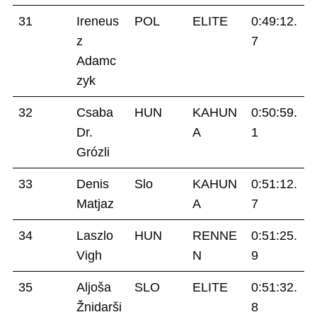
31
Ireneus
POL
ELITE
0:49:12.
z
7
Adamc
zyk
32
Csaba
HUN
KAHUN
0:50:59.
Dr.
A
1
Grózli
33
Denis
Slo
KAHUN
0:51:12.
Matjaz
A
7
34
Laszlo
HUN
RENNE
0:51:25.
Vigh
N
9
35
Aljoša
SLO
ELITE
0:51:32.
Žnidarši
8