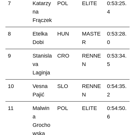
7
Katarzy
POL
ELITE
0:53:25.
na
4
Frączek
8
Etelka
HUN
MASTE
0:53:28.
Dobi
R
0
9
Stanisla
CRO
RENNE
0:53:34.
va
N
5
Laginja
10
Vesna
SLO
RENNE
0:54:35.
Pajić
N
2
11
Malwin
POL
ELITE
0:54:50.
a
6
Grocho
wska