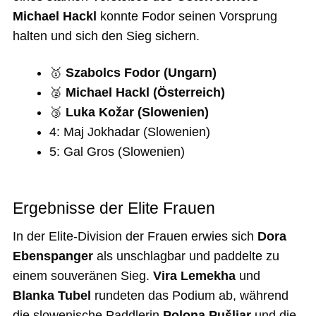
Michael Hackl
konnte Fodor seinen Vorsprung
halten und sich den Sieg sichern.
🥇
Szabolcs Fodor (Ungarn)
🥈
Michael Hackl (Österreich)
🥉
Luka Kožar (Slowenien)
4: Maj Jokhadar (Slowenien)
5: Gal Gros (Slowenien)
Ergebnisse der Elite Frauen
In der Elite-Division der Frauen erwies sich
Dora
Ebenspanger
als unschlagbar und paddelte zu
einem souveränen Sieg.
Vira Lemekha
und
Blanka Tubel
rundeten das Podium ab, während
die slowenische Paddlerin
Polona Pušljar
und die