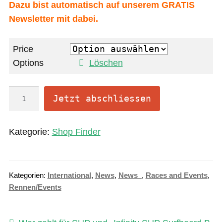
Dazu bist automatisch auf unserem GRATIS
Newsletter mit dabei.
Price
Options
Löschen
O
Jetzt abschliessen
n
l
Kategorie:
Shop Finder
i
n
e
Kategorien:
International
,
News
,
News_
,
Races and Events
,
A
Rennen/Events
b
o
M