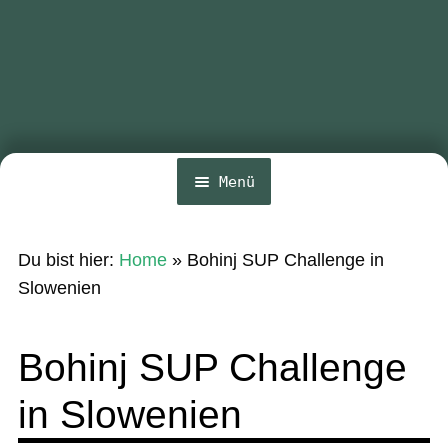
Menü
Home
Du bist hier:
Home
»
Bohinj SUP Challenge in
News
Slowenien
Wing und Foil
Bohinj SUP Challenge
SUP-Events
in Slowenien
Ratgeber
Das Magazin