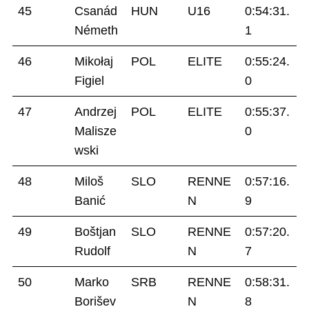
45
Csanád
HUN
U16
0:54:31.
Németh
1
46
Mikołaj
POL
ELITE
0:55:24.
Figiel
0
47
Andrzej
POL
ELITE
0:55:37.
Malisze
0
wski
48
Miloš
SLO
RENNE
0:57:16.
Banić
N
9
49
Boštjan
SLO
RENNE
0:57:20.
Rudolf
N
7
50
Marko
SRB
RENNE
0:58:31.
Borišev
N
8