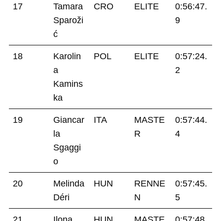
17
Tamara
CRO
ELITE
0:56:47.
Sparoži
9
ć
18
Karolin
POL
ELITE
0:57:24.
a
2
Kamins
ka
19
Giancar
ITA
MASTE
0:57:44.
la
R
4
Sgaggi
o
20
Melinda
HUN
RENNE
0:57:45.
Déri
N
5
21
Ilona
HUN
MASTE
0:57:48.