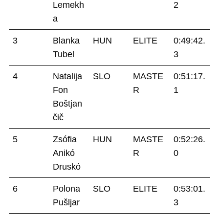
Lemekh
2
a
3
Blanka
HUN
ELITE
0:49:42.
Tubel
3
4
Natalija
SLO
MASTE
0:51:17.
Fon
R
1
Boštjan
čič
5
Zsófia
HUN
MASTE
0:52:26.
Anikó
R
0
Druskó
6
Polona
SLO
ELITE
0:53:01.
Pušljar
3