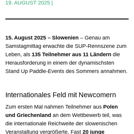
19. AUGUST 2025
|
Stand Up Magazin TV
SPOT FINDER
Mein Konto
15. August 2025 – Slowenien
– Genau am
Samstagmittag erwachte die SUP-Rennszene zum
Leben, als
135 Teilnehmer aus 11 Ländern
die
Herausforderung in einem der dynamischsten
Stand Up Paddle-Events des Sommers annahmen.
Internationales Feld mit Newcomern
Zum ersten Mal nahmen Teilnehmer aus
Polen
und Griechenland
an dem Wettbewerb teil, was
die internationale Reichweite der slowenischen
Veranstaltung vergrößerte. Fast
20 junge