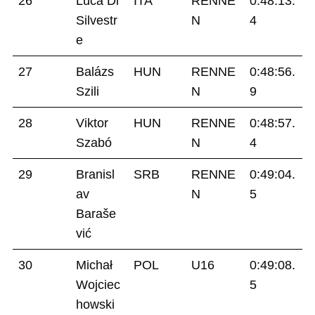
26
Luca Di
ITA
RENNE
0:48:13.
Silvestr
N
4
e
27
Balázs
HUN
RENNE
0:48:56.
Szili
N
9
28
Viktor
HUN
RENNE
0:48:57.
Szabó
N
4
29
Branisl
SRB
RENNE
0:49:04.
av
N
5
Baraše
vić
30
Michał
POL
U16
0:49:08.
Wojciec
5
howski