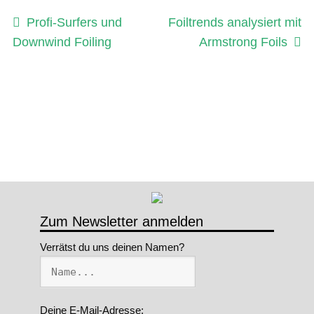
Beitragsnavigation
Vorheriger
Nächster
Profi-Surfers und
Foiltrends analysiert mit
Beitrag:
Beitrag:
Downwind Foiling
Armstrong Foils
Zum Newsletter anmelden
Verrätst du uns deinen Namen?
Deine E-Mail-Adresse: