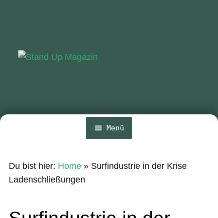
Zur
Zum
Navigation
Inhalt
springen
springen
Menü
Home
Du bist hier:
Home
»
Surfindustrie in der Krise
News
Ladenschließungen
Wing und Foil
SUP-Events