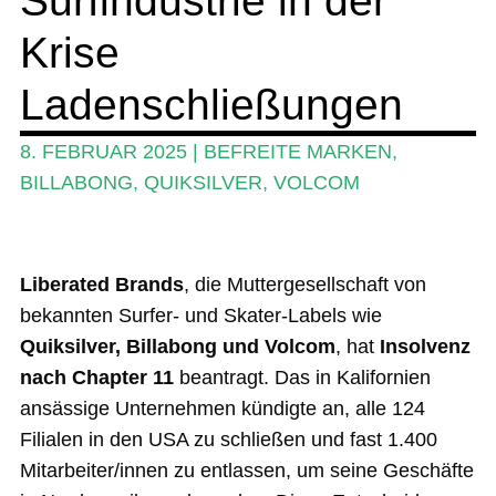
Surfindustrie in der
Krise
Ratgeber
Das Magazin
Ladenschließungen
Stand Up Magazin TV
8. FEBRUAR 2025
|
BEFREITE MARKEN
,
SPOT FINDER
BILLABONG
,
QUIKSILVER
,
VOLCOM
Mein Konto
Liberated Brands
, die Muttergesellschaft von
bekannten Surfer- und Skater-Labels wie
Quiksilver, Billabong und Volcom
, hat
Insolvenz
nach Chapter 11
beantragt. Das in Kalifornien
ansässige Unternehmen kündigte an, alle 124
Filialen in den USA zu schließen und fast 1.400
Mitarbeiter/innen zu entlassen, um seine Geschäfte