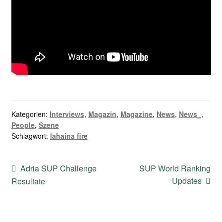
Kategorien:
Interviews
,
Magazin
,
Magazine
,
News
,
News_
,
People
,
Szene
Schlagwort:
lahaina fire
Beitragsnavigation
Vorheriger
Nächster
Adria SUP Challenge
SUP World Ranking
Beitrag:
Beitrag:
Updates
Resultate