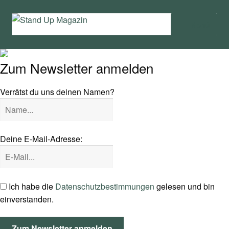
Zur
Zum
Menü
Navigation
Inhalt
springen
springen
Home
Zum Newsletter anmelden
News
Verrätst du uns deinen Namen?
Wing und Foil
SUP-Events
Deine E-Mail-Adresse:
Ratgeber
Das Magazin
Ich habe die
Datenschutzbestimmungen
gelesen und bin
einverstanden.
Stand Up Magazin TV