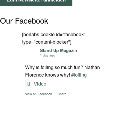
SPOT FINDER
Our Facebook
Mein Konto
[borlabs-cookie id="facebook"
type="content-blocker"]
Stand Up Magazin
1 day ago
Why is foiling so much fun? Nathan
Florence knows why!
#foiling
Video
View on Facebook
·
Share