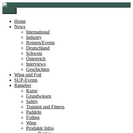
Zur
Zum
Navigation
Inhalt
Menü
springen
springen
Home
News
International
Industry
Rennen/Events
Deutschland
Schweiz
Österreich
Interviews
Geschichten
Wing und Foil
SUP-Events
Ratgeber
Kurse
Grundwissen
Safety
Training und Fitness
Paddeln
Foiling
Wing
Produkte Infos