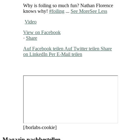
Why is foiling so much fun? Nathan Florence
knows why!
#foiling
...
See More
See Less
Video
View on Facebook
·
Share
Auf Facebook teilen
Auf Twitter teilen
Share
on LinkedIn
Per E-Mail teilen
[/borlabs-cookie]
Magazin nachbestellen