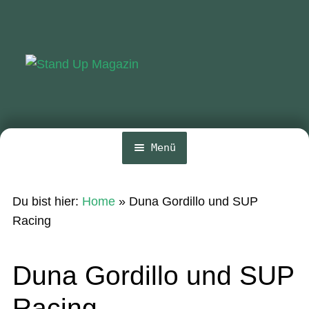
Zur
Zum
Navigation
Inhalt
springen
springen
Menü
Home
Du bist hier:
Home
»
Duna Gordillo und SUP
News
Racing
Wing und Foil
Duna Gordillo und SUP
SUP-Events
Racing
Ratgeber