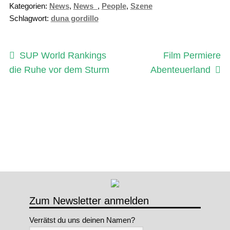
Kategorien:
News
,
News_
,
People
,
Szene
Schlagwort:
duna gordillo
Beitragsnavigation
Vorheriger
Nächster
SUP World Rankings
Film Permiere
Beitrag:
Beitrag:
die Ruhe vor dem Sturm
Abenteuerland
Zum Newsletter anmelden
Verrätst du uns deinen Namen?