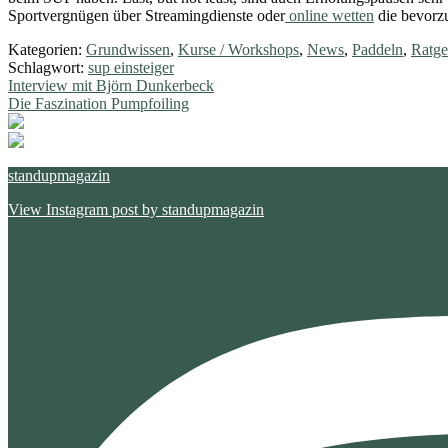
Sportvergnügen über Streamingdienste oder
online wetten
die bevorzu
Kategorien:
Grundwissen
,
Kurse / Workshops
,
News
,
Paddeln
,
Ratge
Schlagwort:
sup einsteiger
Beitragsnavigation
Vorheriger
Interview mit Björn Dunkerbeck
Beitrag:
Nächster
Die Faszination Pumpfoiling
Beitrag:
standupmagazin
View Instagram post by standupmagazin