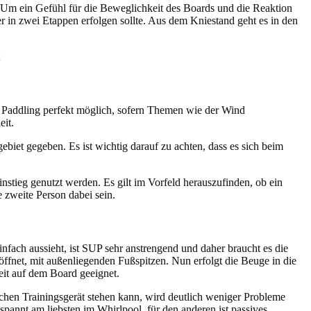
. Um ein Gefühl für die Beweglichkeit des Boards und die Reaktion
 in zwei Etappen erfolgen sollte. Aus dem Kniestand geht es in den
p Paddling perfekt möglich, sofern Themen wie der Wind
eit.
gebiet gegeben. Es ist wichtig darauf zu achten, dass es sich beim
instieg genutzt werden. Es gilt im Vorfeld herauszufinden, ob ein
e zweite Person dabei sein.
infach aussieht, ist SUP sehr anstrengend und daher braucht es die
öffnet, mit außenliegenden Fußspitzen. Nun erfolgt die Beuge in die
eit auf dem Board geeignet.
hen Trainingsgerät stehen kann, wird deutlich weniger Probleme
spannt am liebsten im Whirlpool, für den anderen ist passives