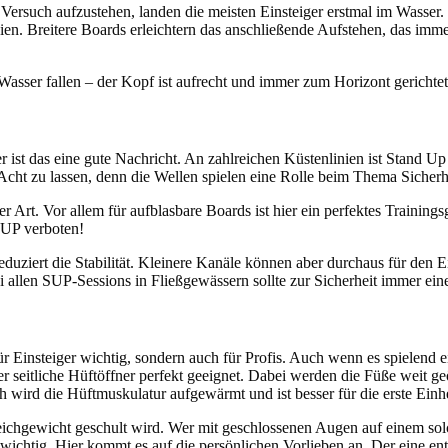
m Versuch aufzustehen, landen die meisten Einsteiger erstmal im Wasser
. Breitere Boards erleichtern das anschließende Aufstehen, das immer
Wasser fallen – der Kopf ist aufrecht und immer zum Horizont gerichtet
 ist das eine gute Nachricht. An zahlreichen Küstenlinien ist Stand U
Acht zu lassen, denn die Wellen spielen eine Rolle beim Thema Sicherh
r Art. Vor allem für aufblasbare Boards ist hier ein perfektes Trainings
 SUP verboten!
reduziert die Stabilität. Kleinere Kanäle können aber durchaus für den E
ei allen SUP-Sessions in Fließgewässern sollte zur Sicherheit immer ein
für Einsteiger wichtig, sondern auch für Profis. Auch wenn es spielend e
r seitliche Hüftöffner perfekt geeignet. Dabei werden die Füße weit ge
wird die Hüftmuskulatur aufgewärmt und ist besser für die erste Einh
chgewicht geschult wird. Wer mit geschlossenen Augen auf einem solc
wichtig. Hier kommt es auf die persönlichen Vorlieben an. Der eine ent