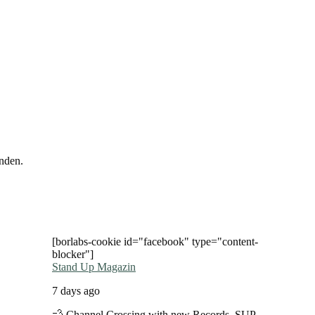
nden.
[borlabs-cookie id="facebook" type="content-
blocker"]
Stand Up Magazin
7 days ago
💨 Channel Crossing with new Records. SUP