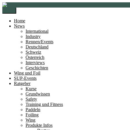
Zur
Zum
Navigation
Inhalt
Menü
springen
springen
Home
News
International
Industry
Rennen/Events
Deutschland
Schweiz
Österreich
Interviews
Geschichten
Wing und Foil
SUP-Events
Ratgeber
Kurse
Grundwissen
Safety
Training und Fitness
Paddeln
Foiling
Wing
Produkte Infos