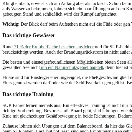
Klingt einfach, erweist sich am Anfang aber als tückisch. Schon bei
aufs Wasser zu bekommen, lohnen sich ein paar Übungen auf den Knien
gebeugten Stand und schließlich wird der Rumpf aufgerichtet.
Wichtig:
Der Blick darf beim Aufstehen nicht auf die Füße oder gen 
Das richtige Gewässer
Rund
71 % der Erdoberfläche bestehen aus Meer
und für SUP-Paddler
berücksichtigt werden. Auch der Brandungsrückstrom ist nicht außer 
Die besten und einsteigerfreundlichsten Möglichkeiten bieten Seen alle
gewählten See nicht
um ein Naturschutzgebiet handelt
, denn hier ist
Flüsse sind für Einsteiger eher ungeeignet, die Fließgeschwindigkeit 
Fluss genutzt werden darf oder wie der Schiffsverkehr geregelt ist. B
Das richtige Training
SUP-Fahrer lernen niemals aus! Ein effektives Training ist nicht nur 
richtige Vorbereitung. Bevor es aufs Board geht, sind Übungen wie de
Knie mit gleichzeitiger Gesäßbewegung in beide Richtungen. Dadurch 
Zuhause lohnen sich Übungen auf dem Balanceboard, da hier das Glei
beim SUP haben. Last, but not least, sind auch Erholungspausen sehr 