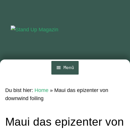
Zur
Zum
Navigation
Inhalt
springen
springen
Menü
Home
Du bist hier:
Home
»
Maui das epizenter von
News
downwind foiling
Wing und Foil
Maui das epizenter von
SUP-Events