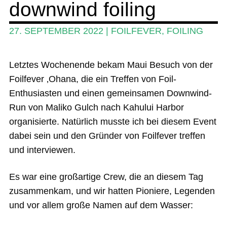
downwind foiling
Ratgeber
Das Magazin
27. SEPTEMBER 2022
|
FOILFEVER
,
FOILING
Stand Up Magazin TV
Letztes Wochenende bekam Maui Besuch von der
SPOT FINDER
Foilfever ‚Ohana, die ein Treffen von Foil-
Mein Konto
Enthusiasten und einen gemeinsamen Downwind-
Run von Maliko Gulch nach Kahului Harbor
organisierte. Natürlich musste ich bei diesem Event
dabei sein und den Gründer von Foilfever treffen
und interviewen.
Es war eine großartige Crew, die an diesem Tag
zusammenkam, und wir hatten Pioniere, Legenden
und vor allem große Namen auf dem Wasser: