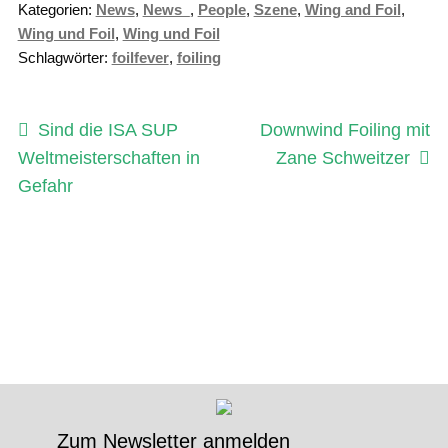
Kategorien:
News
,
News_
,
People
,
Szene
,
Wing and Foil
,
Wing und Foil
,
Wing und Foil
Schlagwörter:
foilfever
,
foiling
Beitragsnavigation
Vorheriger
Nächster
Sind die ISA SUP
Downwind Foiling mit
Beitrag:
Beitrag:
Weltmeisterschaften in
Zane Schweitzer
Gefahr
Zum Newsletter anmelden