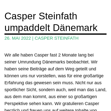
Wing und Foil
Casper Steinfath
SUP-Events
umpaddelt Dänemark
Ratgeber
Das Magazin
26. MAI 2022
|
CASPER STEINFATH
Stand Up Magazin TV
Wir alle haben Casper fast 2 Monate lang bei
SPOT FINDER
seiner Umrundung Dänemarks beobachtet. Wir
Mein Konto
haben seine Beiträge auf dem Weg geteilt und
können uns nur vorstellen, was für eine großartige
Erfahrung das gewesen sein muss. Nicht nur aus
sportlicher Sicht, sondern auch, weil man das Land,
aus dem man kommt, aus einer so großartigen
Perspektive sehen kann. Wir gratulieren Casper
herzlich und freuen uns auf weitere Inhalte von