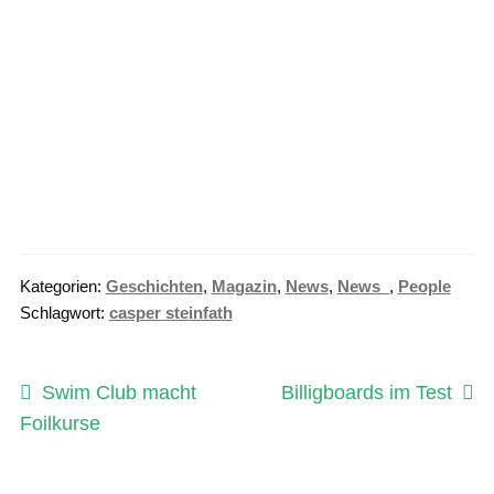
Kategorien:
Geschichten
,
Magazin
,
News
,
News_
,
People
Schlagwort:
casper steinfath
Beitragsnavigation
Vorheriger
Nächster
Swim Club macht
Billigboards im Test
Beitrag:
Beitrag:
Foilkurse