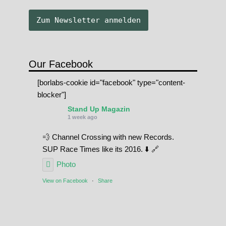
Our Facebook
[borlabs-cookie id="facebook" type="content-
blocker"]
Stand Up Magazin
1 week ago
💨 Channel Crossing with new Records.
SUP Race Times like its 2016. ⬇️ 🔗
Photo
View on Facebook
·
Share