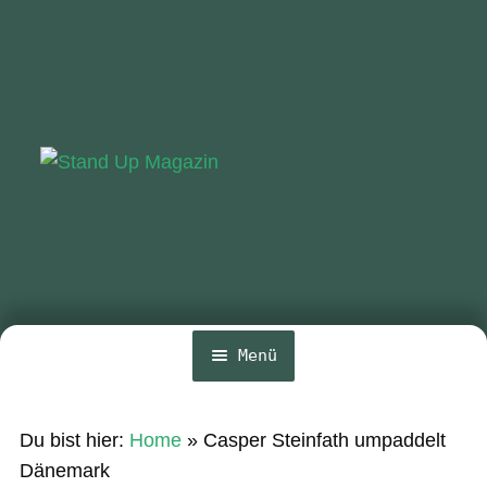
Zur
Zum
Navigation
Inhalt
springen
springen
Menü
Home
Du bist hier:
Home
»
Casper Steinfath umpaddelt
News
Dänemark