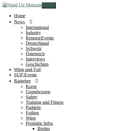
Zur
Zum
Menü
Navigation
Inhalt
springen
springen
Home
News
International
Industry
Rennen/Events
Deutschland
Schweiz
Österreich
Interviews
Geschichten
Wing und Foil
SUP-Events
Ratgeber
Kurse
Grundwissen
Safety
Training und Fitness
Paddeln
Foiling
Wing
Produkte Infos
Bretter