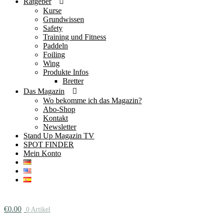
Ratgeber
Kurse
Grundwissen
Safety
Training und Fitness
Paddeln
Foiling
Wing
Produkte Infos
Bretter
Das Magazin
Wo bekomme ich das Magazin?
Abo-Shop
Kontakt
Newsletter
Stand Up Magazin TV
SPOT FINDER
Mein Konto
€
0.00
0 Artikel