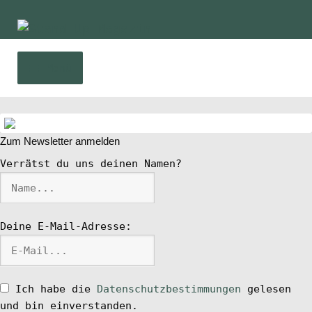
Zur
Zum
Navigation
Inhalt
springen
springen
Menü
Home
Zum Newsletter anmelden
News
Verrätst du uns deinen Namen?
Wing und Foil
Deine E-Mail-Adresse:
SUP-Events
Ratgeber
Ich habe die
Datenschutzbestimmungen
gelesen
und bin einverstanden.
Das Magazin