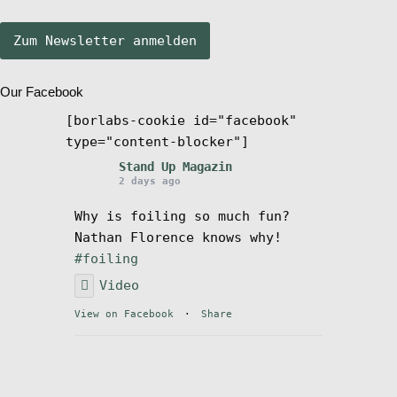
Stand Up Magazin TV
Our Facebook
SPOT FINDER
[borlabs-cookie id="facebook"
type="content-blocker"]
Mein Konto
Stand Up Magazin
2 days ago
Why is foiling so much fun?
Nathan Florence knows why!
#foiling
Video
View on Facebook
·
Share