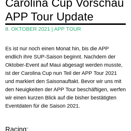
Carolina Cup Vorschau
APP Tour Update
Ratgeber
Das Magazin
8. OKTOBER 2021
|
APP TOUR
Stand Up Magazin TV
Es ist nur noch einen Monat hin, bis die APP
SPOT FINDER
endlich ihre SUP-Saison beginnt. Nachdem der
Mein Konto
Oktober-Event auf Maui abgesagt werden musste,
ist der Carolina Cup nun Teil der APP Tour 2021
und markiert den Saisonauftakt. Bevor wir uns mit
den Neuigkeiten der APP Tour beschäftigen, werfen
wir einen kurzen Blick auf die bisher bestätigten
Eventdaten für die Saison 2021.
Racing: