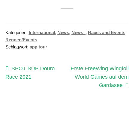
Kategorien:
International
,
News
,
News_
,
Races and Events
,
Rennen/Events
Schlagwort:
app tour
Beitragsnavigation
Vorheriger
Nächster
SPOT SUP Douro
Erste FreeWing Wingfoil
Beitrag:
Beitrag:
Race 2021
World Games auf dem
Gardasee