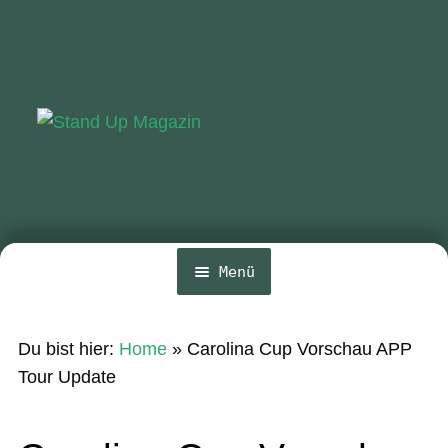
Zur
Zum
Navigation
Inhalt
springen
springen
Menü
Home
Du bist hier:
Home
»
Carolina Cup Vorschau APP
News
Tour Update
Wing und Foil
SUP-Events