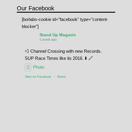
Our Facebook
[borlabs-cookie id="facebook" type="content-
blocker"]
Stand Up Magazin
1 week ago
💨 Channel Crossing with new Records.
SUP Race Times like its 2016. ⬇️ 🔗
Photo
View on Facebook
·
Share