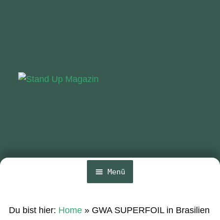
Zur
Zum
Navigation
Inhalt
springen
springen
Menü
Home
Du bist hier:
Home
»
GWA SUPERFOIL in Brasilien
Unte
News