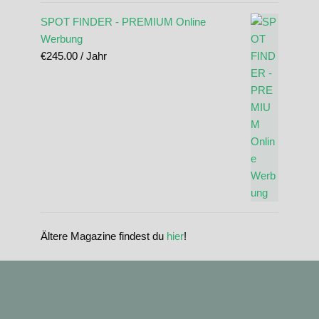
SPOT FINDER - PREMIUM Online
Werbung
€
245.00
/ Jahr
Ältere Magazine findest du
hier
!
standupmagazin
standupmagazin
Nov. 28
standupmagazin
Forever missed, never forgotten! 💔 @amandine_chazot
Nov. 28
standupmagazin
SeyChelle @seychelle.sup calling it. Watch our interview on YouTube
Nov. 24