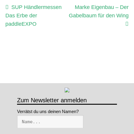
Beitragsnavigation
Vorheriger
Nächster
SUP Händlermessen
Marke Eigenbau – Der
Beitrag:
Beitrag:
Das Erbe der
Gabelbaum für den Wing
paddleEXPO
Zum Newsletter anmelden
Verrätst du uns deinen Namen?