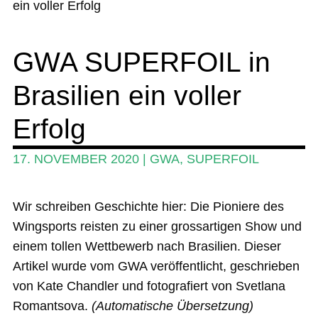
ein voller Erfolg
öffn
Wing und Foil
GWA SUPERFOIL in
SUP-Events
Unte
Brasilien ein voller
Ratgeber
öffn
Unte
Das Magazin
Erfolg
öffn
Stand Up Magazin TV
17. NOVEMBER 2020
|
GWA
,
SUPERFOIL
SPOT FINDER
Wir schreiben Geschichte hier: Die Pioniere des
Mein Konto
Wingsports reisten zu einer grossartigen Show und
einem tollen Wettbewerb nach Brasilien. Dieser
Artikel wurde vom GWA veröffentlicht, geschrieben
von Kate Chandler und fotografiert von Svetlana
Romantsova.
(Automatische Übersetzung)