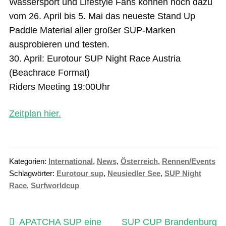
Wassersport und Lifestyle Fans können noch dazu
vom 26. April bis 5. Mai das neueste Stand Up
Paddle Material aller großer SUP-Marken
ausprobieren und testen.
30. April: Eurotour SUP Night Race Austria
(Beachrace Format)
Riders Meeting 19:00Uhr
Zeitplan hier.
Kategorien:
International
,
News
,
Österreich
,
Rennen/Events
Schlagwörter:
Eurotour sup
,
Neusiedler See
,
SUP Night
Race
,
Surfworldcup
Beitragsnavigation
Vorheriger
Nächster
APATCHA SUP eine
SUP CUP Brandenburg