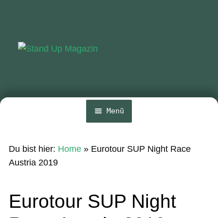
Zur
Zum
Navigation
Inhalt
springen
springen
Menü
Home
Du bist hier:
Home
»
Eurotour SUP Night Race
News
Austria 2019
Wing und Foil
Eurotour SUP Night
SUP-Events
Ratgeber