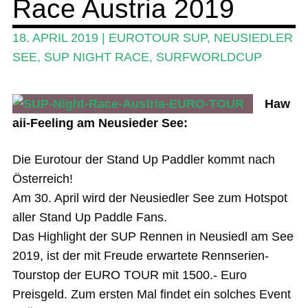
Race Austria 2019
Das Magazin
18. APRIL 2019
|
EUROTOUR SUP
,
NEUSIEDLER
SEE
,
SUP NIGHT RACE
,
SURFWORLDCUP
Stand Up Magazin TV
SPOT FINDER
Haw
Mein Konto
aii-Feeling am Neusieder See:
Die Eurotour der Stand Up Paddler kommt nach
Österreich!
Am 30. April wird der Neusiedler See zum Hotspot
aller Stand Up Paddle Fans.
Das Highlight der SUP Rennen in Neusiedl am See
2019, ist der mit Freude erwartete Rennserien-
Tourstop der EURO TOUR mit 1500.- Euro
Preisgeld. Zum ersten Mal findet ein solches Event